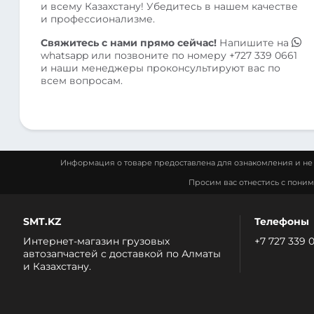
и всему Казахстану! Убедитесь в нашем качестве
и профессионализме.
Свяжитесь с нами прямо сейчас!
Напишите на
whatsapp
или позвоните по номеру
+727 339 0661
и наши менеджеры проконсультируют вас по
всем вопросам.
Информация о товаре предоставлена для ознакомления и не 
Просим вас отнестись с пони
SMT.KZ
Телефоны
Интернет-магазин грузовых
+7 727 339 
автозапчастей c доставкой по Алматы
и Казахстану.