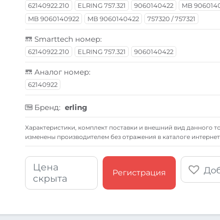
62140922.210
ELRING 757.321
9060140422
MB 906014
MB 9060140922
MB 9060140422
757320 / 757321
Smarttech номер:
62140922.210
ELRING 757.321
9060140422
Аналог номер:
62140922
Бренд:
erling
Xарактеристики, комплект поставки и внешний вид данного то
изменены производителем без отражения в каталоге интернет
Цена
Доб
Регистрация
скрыта