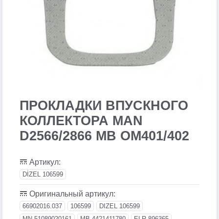
ПРОКЛАДКИ ВПУСКНОГО
КОЛЛЕКТОРА MAN
D2566/2866 MB OM401/402
Артикул:
DİZEL 106599
Оригинальный артикул:
66902016.037
106599
DIZEL 106599
MN 51089020161
MB 4421411780
ELR 896365