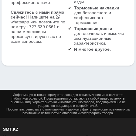
езды.
профессионализме.
Тормозные накладки
Свяжитесь с нами прямо
для безопасного и
сейчас!
Напишите на
эффективного
whatsapp
или позвоните по
торможения.
номеру
+727 339 0661
и
Тормозные диски
наши менеджеры
долговечность и высокие
проконсультируют вас по
эксплуатационные
всем вопросам.
характеристики.
И многое другое.
Информация о товаре предоставлена для ознакомления и не является
публичной офертой. Производители оставляют за собой право изменять
внешний вид, характеристики и комплектацию товара, предварительно не
уведомляя продавцов и потребителей.
Просим вас отнестись с пониманием к данному факту, приносим извинения за
возможные неточности в описании и фотографиях товара.
SMT.KZ