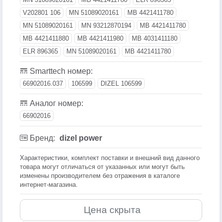
V202801 106
MN 51089020161
MB 4421411780
MN 51089020161
MN 93212870194
MB 4421411780
MB 4421411880
MB 4421411980
MB 4031411180
ELR 896365
MN 51089020161
MB 4421411780
Smarttech номер:
66902016.037
106599
DIZEL 106599
Аналог номер:
66902016
Бренд:
dizel power
Xарактеристики, комплект поставки и внешний вид данного
товара могут отличаться от указанных или могут быть
изменены производителем без отражения в каталоге
интернет-магазина.
Цена скрыта