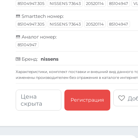
85104947.305
NISSENS 73643
20520114
85104947
V
Smarttech номер:
85104947.305
NISSENS 73643
20520114
85104947
Аналог номер:
85104947
Бренд:
nissens
Xарактеристики, комплект поставки и внешний вид данного то
изменены производителем без отражения в каталоге интернет
Цена
Доб
Регистрация
скрыта