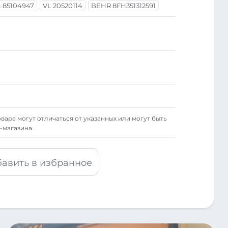
L 85104947
VL 20520114
BEHR 8FH351312591
вара могут отличаться от указанных или могут быть
-магазина.
авить в избранное