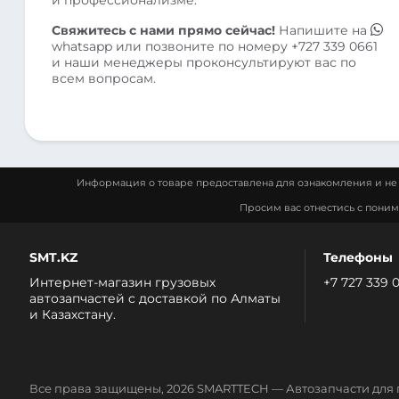
Свяжитесь с нами прямо сейчас!
Напишите на
whatsapp
или позвоните по номеру
+727 339 0661
и наши менеджеры проконсультируют вас по
всем вопросам.
Информация о товаре предоставлена для ознакомления и не 
Просим вас отнестись с пони
SMT.KZ
Телефоны
Интернет-магазин грузовых
+7 727 339 
автозапчастей c доставкой по Алматы
и Казахстану.
Все права защищены, 2026 SMARTTECH — Автозапчасти для 