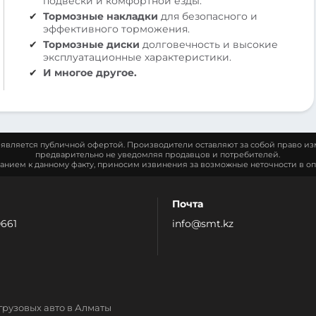
подвески и комфортной езды.
Тормозные накладки
для безопасного и
эффективного торможения.
Тормозные диски
долговечность и высокие
эксплуатационные характеристики.
И многое другое.
является публичной офертой. Производители оставляют за собой право из
предварительно не уведомляя продавцов и потребителей.
манием к данному факту, приносим извинения за возможные неточности в оп
Почта
0661
info@smt.kz
грузовых авто в Алматы