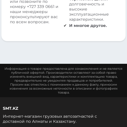
или позвоните по
долговечность и
номеру
+727 339 0661
и
высокие
наши менеджеры
эксплуатационные
проконсультируют вас
характеристики.
по всем вопросам.
И многое другое.
Информация о товаре предоставлена для ознакомления и не является
публичной офертой. Производители оставляют за собой право
изменять внешний вид, характеристики и комплектацию товара,
предварительно не уведомляя продавцов и потребителей.
Просим вас отнестись с пониманием к данному факту, приносим
извинения за возможные неточности в описании и фотографиях
товара.
SMT.KZ
Интернет-магазин грузовых автозапчастей c
доставкой по Алматы и Казахстану.