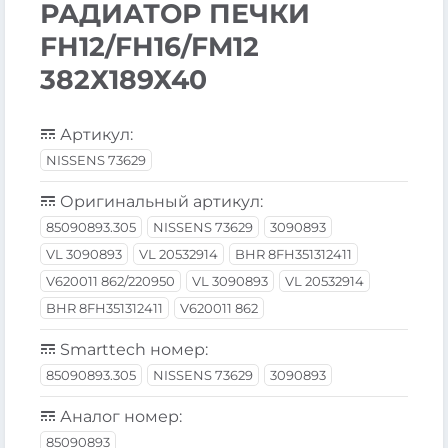
РАДИАТОР ПЕЧКИ
FH12/FH16/FM12
382Х189Х40
Артикул:
NISSENS 73629
Оригинальный артикул:
85090893.305
NISSENS 73629
3090893
VL 3090893
VL 20532914
BHR 8FH351312411
V620011 862/220950
VL 3090893
VL 20532914
BHR 8FH351312411
V620011 862
Smarttech номер:
85090893.305
NISSENS 73629
3090893
Аналог номер:
85090893