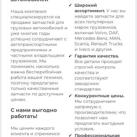
Широкий
ассортимент.
У нас вы
Наша компания
найдете запчасти для
специализируется на
всех популярных
продаже запчастей для
марок грузовиков,
грузовых автомобилей и
включая Volvo, DAF,
уже многие годы
Mercedes-Benz, MAN,
успешно сотрудничает с
Scania, Renault Trucks
автотранспортными
и Iveco и другие.
предприятиями и
частными владельцами
Гарантия качества.
грузовиков. Мы
Все детали проходят
понимаем, насколько
строгий контроль
важна бесперебойная
качества и
работа вашей техники,
соответствуют
поэтому предлагаем
заводским
только качественные
стандартам.
запчасти по доступным
Конкурентные цены.
ценам.
Мы сотрудничаем
напрямую с
С нами выгодно
производителями, что
работать!
позволяет нам
предлагать выгодные
Мы ценим каждого
условия.
клиента и стремимся
Профессиональная