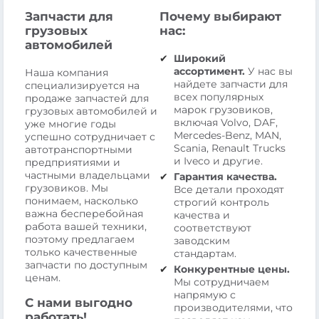
Запчасти для
Почему выбирают
грузовых
нас:
автомобилей
Широкий
ассортимент.
У нас вы
Наша компания
найдете запчасти для
специализируется на
всех популярных
продаже запчастей для
марок грузовиков,
грузовых автомобилей и
включая Volvo, DAF,
уже многие годы
Mercedes-Benz, MAN,
успешно сотрудничает с
Scania, Renault Trucks
автотранспортными
и Iveco и другие.
предприятиями и
частными владельцами
Гарантия качества.
грузовиков. Мы
Все детали проходят
понимаем, насколько
строгий контроль
важна бесперебойная
качества и
работа вашей техники,
соответствуют
поэтому предлагаем
заводским
только качественные
стандартам.
запчасти по доступным
Конкурентные цены.
ценам.
Мы сотрудничаем
напрямую с
С нами выгодно
производителями, что
работать!