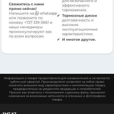
для безопасного и
Свяжитесь с нами
эффективного
прямо сейчас!
торможения.
Напишите на
whatsapp
Тормозные диски
или позвоните по
долговечность и
номеру
+727 339 0661
и
высокие
наши менеджеры
эксплуатационные
проконсультируют вас
характеристики.
по всем вопросам.
И многое другое.
Информация о товаре предоставлена для ознакомления и не является
публичной офертой. Производители оставляют за собой право
изменять внешний вид, характеристики и комплектацию товара,
предварительно не уведомляя продавцов и потребителей.
Просим вас отнестись с пониманием к данному факту, приносим
извинения за возможные неточности в описании и фотографиях
товара.
SMT.KZ