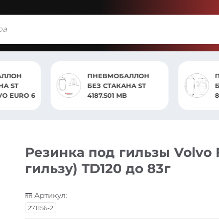
БАЛЛОН
ПНЕВМОБАЛЛОН
АНА ST
БЕЗ СТАКАНА ST
MB
836.S10 DAF XF 105
Резинка под гильзы Volvo F
гильзу) TD120 до 83г
Артикул:
271156-2