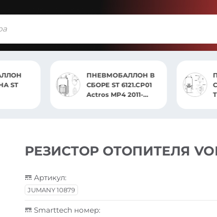
ОБАЛЛОН В
ПНЕВМОБАЛЛОН
T 6121.CP01
СБОРЕ 91209.CS
MP4 2011-
Trailer / ZORZI.Trailer /
ВОЗД)
CARDI.Trailer /
OMAR.Trailer / ROLFO
РЕЗИСТОР ОТОПИТЕЛЯ VO
Артикул:
JUMANY 10879
Smarttech номер: