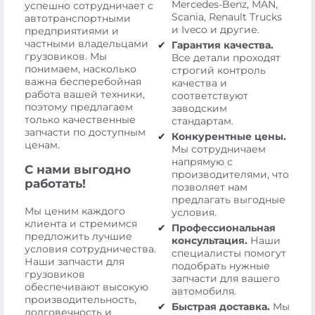
Mercedes-Benz, MAN,
успешно сотрудничает с
Scania, Renault Trucks
автотранспортными
и Iveco и другие.
предприятиями и
частными владельцами
Гарантия качества.
грузовиков. Мы
Все детали проходят
понимаем, насколько
строгий контроль
важна бесперебойная
качества и
работа вашей техники,
соответствуют
поэтому предлагаем
заводским
только качественные
стандартам.
запчасти по доступным
Конкурентные цены.
ценам.
Мы сотрудничаем
напрямую с
С нами выгодно
производителями, что
работать!
позволяет нам
предлагать выгодные
Мы ценим каждого
условия.
клиента и стремимся
Профессиональная
предложить лучшие
консультация.
Наши
условия сотрудничества.
специалисты помогут
Наши запчасти для
подобрать нужные
грузовиков
запчасти для вашего
обеспечивают высокую
автомобиля.
производительность,
Быстрая доставка.
Мы
долговечность и