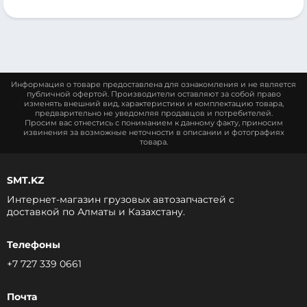
Информация о товаре предоставлена для ознакомления и не является
публичной офертой. Производители оставляют за собой право
изменять внешний вид, характеристики и комплектацию товара,
предварительно не уведомляя продавцов и потребителей.
Просим вас отнестись с пониманием к данному факту, приносим
извинения за возможные неточности в описании и фотографиях
товара.
SMT.KZ
Интернет-магазин грузовых автозапчастей c
доставкой по Алматы и Казахстану.
Телефоны
+7 727 339 0661
Почта