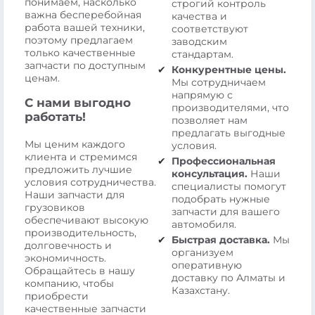
понимаем, насколько
строгий контроль
важна бесперебойная
качества и
работа вашей техники,
соответствуют
поэтому предлагаем
заводским
только качественные
стандартам.
запчасти по доступным
Конкурентные цены.
ценам.
Мы сотрудничаем
напрямую с
С нами выгодно
производителями, что
работать!
позволяет нам
предлагать выгодные
Мы ценим каждого
условия.
клиента и стремимся
Профессиональная
предложить лучшие
консультация.
Наши
условия сотрудничества.
специалисты помогут
Наши запчасти для
подобрать нужные
грузовиков
запчасти для вашего
обеспечивают высокую
автомобиля.
производительность,
Быстрая доставка.
Мы
долговечность и
организуем
экономичность.
оперативную
Обращайтесь в нашу
доставку по Алматы и
компанию, чтобы
Казахстану.
приобрести
качественные запчасти