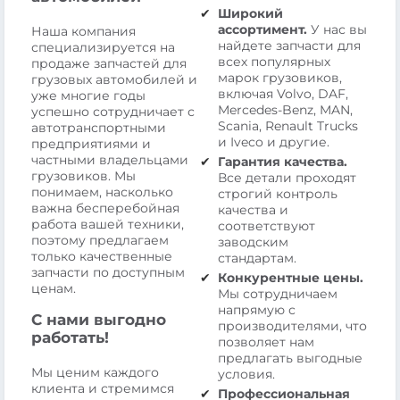
Широкий
ассортимент.
У нас вы
Наша компания
найдете запчасти для
специализируется на
всех популярных
продаже запчастей для
марок грузовиков,
грузовых автомобилей и
включая Volvo, DAF,
уже многие годы
Mercedes-Benz, MAN,
успешно сотрудничает с
Scania, Renault Trucks
автотранспортными
и Iveco и другие.
предприятиями и
частными владельцами
Гарантия качества.
грузовиков. Мы
Все детали проходят
понимаем, насколько
строгий контроль
важна бесперебойная
качества и
работа вашей техники,
соответствуют
поэтому предлагаем
заводским
только качественные
стандартам.
запчасти по доступным
Конкурентные цены.
ценам.
Мы сотрудничаем
напрямую с
С нами выгодно
производителями, что
работать!
позволяет нам
предлагать выгодные
Мы ценим каждого
условия.
клиента и стремимся
Профессиональная