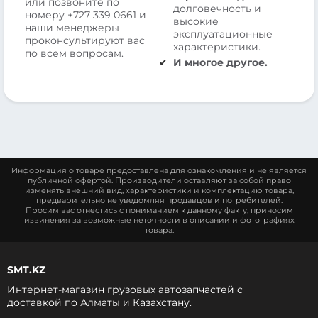
или позвоните по
долговечность и
номеру
+727 339 0661
и
высокие
наши менеджеры
эксплуатационные
проконсультируют вас
характеристики.
по всем вопросам.
И многое другое.
Информация о товаре предоставлена для ознакомления и не является
публичной офертой. Производители оставляют за собой право
изменять внешний вид, характеристики и комплектацию товара,
предварительно не уведомляя продавцов и потребителей.
Просим вас отнестись с пониманием к данному факту, приносим
извинения за возможные неточности в описании и фотографиях
товара.
SMT.KZ
Интернет-магазин грузовых автозапчастей c
доставкой по Алматы и Казахстану.