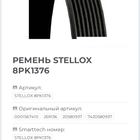
РЕМЕНЬ STELLOX
8PK1376
Артикул:
STELLOX 8PK1376
Оригинальный артикул:
0001567410
269136
20580937
7420580937
Smarttech номер:
STELLOX 8PK1376