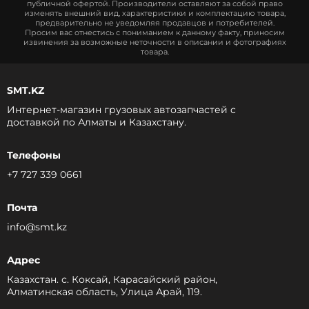
публичной офертой. Производители оставляют за собой право
изменять внешний вид, характеристики и комплектацию товара,
предварительно не уведомляя продавцов и потребителей.
Просим вас отнестись с пониманием к данному факту, приносим
извинения за возможные неточности в описании и фотографиях
товара.
SMT.KZ
Интернет-магазин грузовых автозапчастей c
доставкой по Алматы и Казахстану.
Телефоны
+7 727 339 0661
Почта
info@smt.kz
Адрес
Казахстан. с. Коксай, Карасайский район,
Алматинская область, Улица Арай, 119.