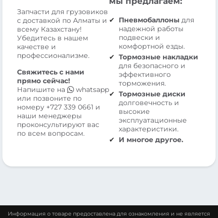
мы предлагаем:
Запчасти для грузовиков
Пневмобаллоны
для
с доставкой по Алматы и
надежной работы
всему Казахстану!
подвески и
Убедитесь в нашем
комфортной езды.
качестве и
профессионализме.
Тормозные накладки
для безопасного и
Свяжитесь с нами
эффективного
прямо сейчас!
торможения.
Напишите на
whatsapp
Тормозные диски
или позвоните по
долговечность и
номеру
+727 339 0661
и
высокие
наши менеджеры
эксплуатационные
проконсультируют вас
характеристики.
по всем вопросам.
И многое другое.
Информация о товаре предоставлена для ознакомления и не является