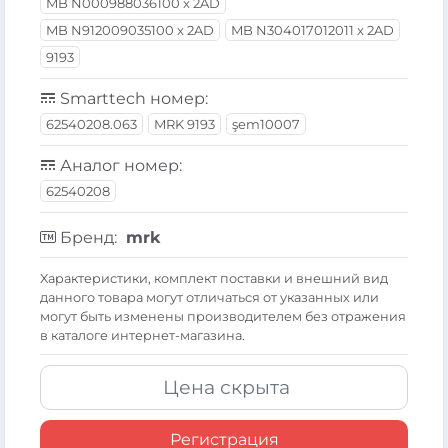
MB N000988036100 x 2AD
MB N912009035100 x 2AD
MB N304017012011 x 2AD
9193
Smarttech номер:
62540208.063
MRK 9193
şem10007
Аналог номер:
62540208
Бренд:
mrk
Xарактеристики, комплект поставки и внешний вид
данного товара могут отличаться от указанных или
могут быть изменены производителем без отражения
в каталоге интернет-магазина.
Цена скрыта
Регистрация