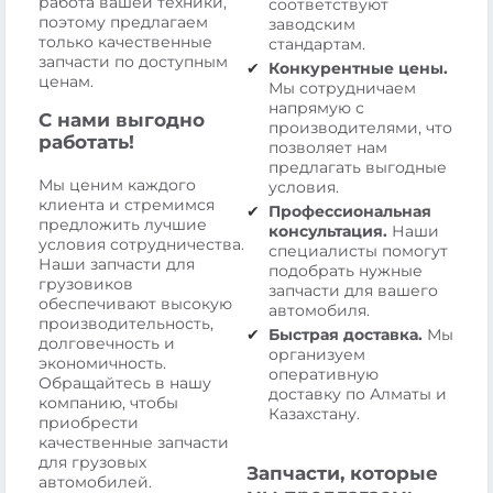
работа вашей техники,
соответствуют
поэтому предлагаем
заводским
только качественные
стандартам.
запчасти по доступным
Конкурентные цены.
ценам.
Мы сотрудничаем
напрямую с
С нами выгодно
производителями, что
работать!
позволяет нам
предлагать выгодные
Мы ценим каждого
условия.
клиента и стремимся
Профессиональная
предложить лучшие
консультация.
Наши
условия сотрудничества.
специалисты помогут
Наши запчасти для
подобрать нужные
грузовиков
запчасти для вашего
обеспечивают высокую
автомобиля.
производительность,
Быстрая доставка.
Мы
долговечность и
организуем
экономичность.
оперативную
Обращайтесь в нашу
доставку по Алматы и
компанию, чтобы
Казахстану.
приобрести
качественные запчасти
для грузовых
Запчасти, которые
автомобилей.