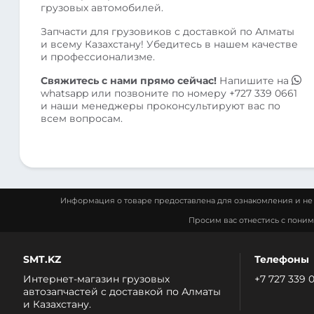
грузовых автомобилей.
Запчасти для грузовиков с доставкой по Алматы
и всему Казахстану! Убедитесь в нашем качестве
и профессионализме.
Свяжитесь с нами прямо сейчас!
Напишите на
whatsapp
или позвоните по номеру
+727 339 0661
и наши менеджеры проконсультируют вас по
всем вопросам.
Информация о товаре предоставлена для ознакомления и не 
Просим вас отнестись с пони
SMT.KZ
Телефоны
Интернет-магазин грузовых
+7 727 339 
автозапчастей c доставкой по Алматы
и Казахстану.