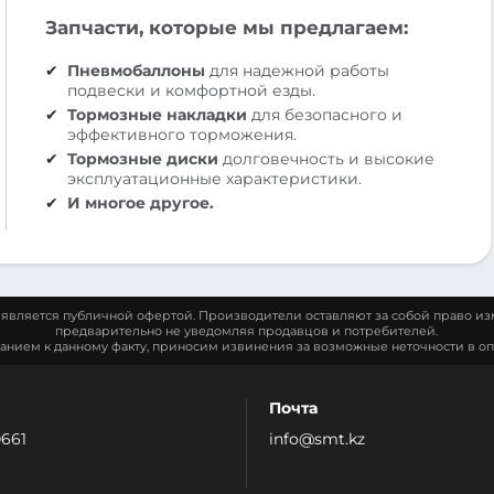
Запчасти, которые мы предлагаем:
Пневмобаллоны
для надежной работы
подвески и комфортной езды.
Тормозные накладки
для безопасного и
эффективного торможения.
Тормозные диски
долговечность и высокие
эксплуатационные характеристики.
И многое другое.
является публичной офертой. Производители оставляют за собой право из
предварительно не уведомляя продавцов и потребителей.
манием к данному факту, приносим извинения за возможные неточности в оп
Почта
0661
info@smt.kz