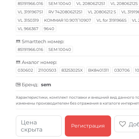
85191966.016
SEM 10040
VL 20806212S1
VL 20806212S
VL 3191967S1
RV 7420806212S1
VL 20806212 S
VL 31919
VL 3150319
KOMMAR 10.907/ 10907
VL for 3191966S
VL 
VL 966367
9640
Smarttech номер:
85191966.016
SEM 10040
Аналог номер:
030602
21100503
8325302SX
BK8401311
030706
1
Бренд:
sem
Xарактеристики, комплект поставки и внешний вид данного то
изменены производителем без отражения в каталоге интернет
Цена
Доб
Регистрация
скрыта