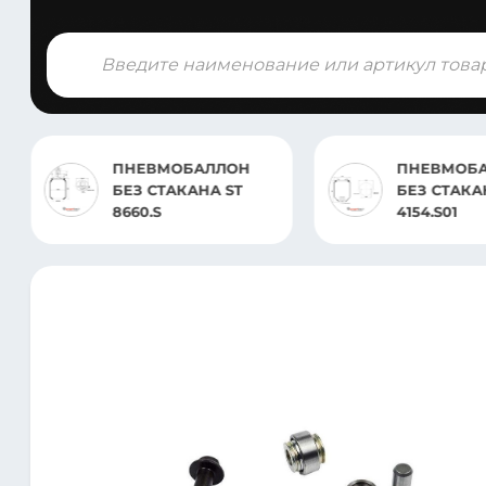
Поиск
товаров
Н
ПНЕВМОБАЛЛОН
ТАМО
БЕЗ СТАКАНА ST
ТРОСС
4154.S01