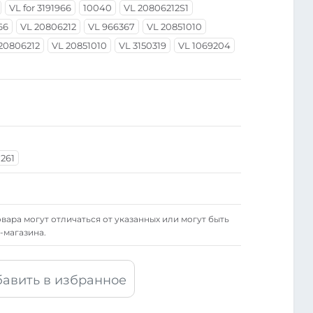
VL for 3191966
10040
VL 20806212S1
66
VL 20806212
VL 966367
VL 20851010
20806212
VL 20851010
VL 3150319
VL 1069204
0261
вара могут отличаться от указанных или могут быть
-магазина.
авить в избранное