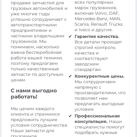
всех популярных
продаже запчастей для
марок грузовиков,
грузовых автомобилей и
включая Volvo, DAF,
уже многие годы
Mercedes-Benz, MAN,
успешно сотрудничает с
Scania, Renault Trucks
автотранспортными
и Iveco и другие.
предприятиями и
частными владельцами
Гарантия качества.
грузовиков. Мы
Все детали проходят
понимаем, насколько
строгий контроль
важна бесперебойная
качества и
работа вашей техники,
соответствуют
поэтому предлагаем
заводским
только качественные
стандартам.
запчасти по доступным
Конкурентные цены.
ценам.
Мы сотрудничаем
напрямую с
С нами выгодно
производителями, что
работать!
позволяет нам
предлагать выгодные
Мы ценим каждого
условия.
клиента и стремимся
Профессиональная
предложить лучшие
консультация.
Наши
условия сотрудничества.
специалисты помогут
Наши запчасти для
подобрать нужные
грузовиков