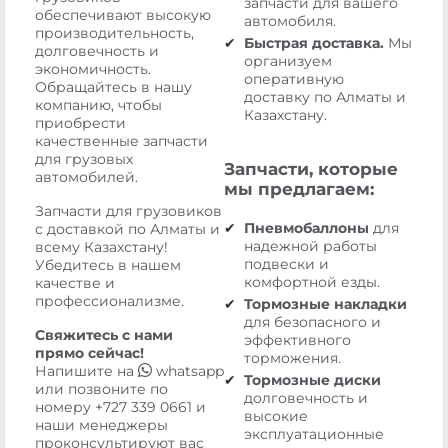
запчасти для вашего
обеспечивают высокую
автомобиля.
производительность,
Быстрая доставка.
Мы
долговечность и
организуем
экономичность.
оперативную
Обращайтесь в нашу
доставку по Алматы и
компанию, чтобы
Казахстану.
приобрести
качественные запчасти
для грузовых
Запчасти, которые
автомобилей.
мы предлагаем:
Запчасти для грузовиков
Пневмобаллоны
для
с доставкой по Алматы и
надежной работы
всему Казахстану!
подвески и
Убедитесь в нашем
комфортной езды.
качестве и
профессионализме.
Тормозные накладки
для безопасного и
Свяжитесь с нами
эффективного
прямо сейчас!
торможения.
Напишите на
whatsapp
Тормозные диски
или позвоните по
долговечность и
номеру
+727 339 0661
и
высокие
наши менеджеры
эксплуатационные
проконсультируют вас