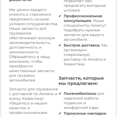
позволяет нам
предлагать выгодные
Мы ценим каждого
условия.
клиента и стремимся
Профессиональная
предложить лучшие
консультация.
Наши
условия сотрудничества.
специалисты помогут
Наши запчасти для
подобрать нужные
грузовиков
запчасти для вашего
обеспечивают высокую
автомобиля.
производительность,
Быстрая доставка.
Мы
долговечность и
организуем
экономичность.
оперативную
Обращайтесь в нашу
доставку по Алматы и
компанию, чтобы
Казахстану.
приобрести
качественные запчасти
для грузовых
Запчасти, которые
автомобилей.
мы предлагаем:
Запчасти для грузовиков
Пневмобаллоны
для
с доставкой по Алматы и
надежной работы
всему Казахстану!
подвески и
Убедитесь в нашем
комфортной езды.
качестве и
профессионализме.
Тормозные накладки