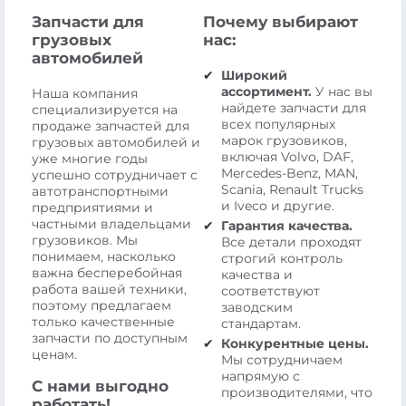
Запчасти для
Почему выбирают
грузовых
нас:
автомобилей
Широкий
ассортимент.
У нас вы
Наша компания
найдете запчасти для
специализируется на
всех популярных
продаже запчастей для
марок грузовиков,
грузовых автомобилей и
включая Volvo, DAF,
уже многие годы
Mercedes-Benz, MAN,
успешно сотрудничает с
Scania, Renault Trucks
автотранспортными
и Iveco и другие.
предприятиями и
частными владельцами
Гарантия качества.
грузовиков. Мы
Все детали проходят
понимаем, насколько
строгий контроль
важна бесперебойная
качества и
работа вашей техники,
соответствуют
поэтому предлагаем
заводским
только качественные
стандартам.
запчасти по доступным
Конкурентные цены.
ценам.
Мы сотрудничаем
напрямую с
С нами выгодно
производителями, что
работать!