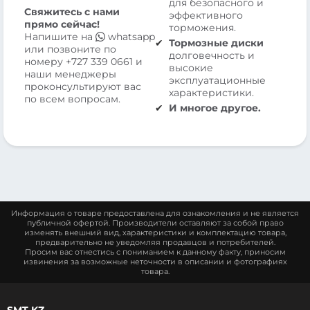
для безопасного и
Свяжитесь с нами
эффективного
прямо сейчас!
торможения.
Напишите на
whatsapp
Тормозные диски
или позвоните по
долговечность и
номеру
+727 339 0661
и
высокие
наши менеджеры
эксплуатационные
проконсультируют вас
характеристики.
по всем вопросам.
И многое другое.
Информация о товаре предоставлена для ознакомления и не является
публичной офертой. Производители оставляют за собой право
изменять внешний вид, характеристики и комплектацию товара,
предварительно не уведомляя продавцов и потребителей.
Просим вас отнестись с пониманием к данному факту, приносим
извинения за возможные неточности в описании и фотографиях
товара.