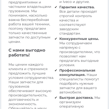
и Iveco и другие.
предприятиями и
частными владельцами
Гарантия качества.
грузовиков. Мы
Все детали проходят
понимаем, насколько
строгий контроль
важна бесперебойная
качества и
работа вашей техники,
соответствуют
поэтому предлагаем
заводским
только качественные
стандартам.
запчасти по доступным
Конкурентные цены.
ценам.
Мы сотрудничаем
напрямую с
С нами выгодно
производителями, что
работать!
позволяет нам
предлагать выгодные
Мы ценим каждого
условия.
клиента и стремимся
Профессиональная
предложить лучшие
консультация.
Наши
условия сотрудничества.
специалисты помогут
Наши запчасти для
подобрать нужные
грузовиков
запчасти для вашего
обеспечивают высокую
автомобиля.
производительность,
Быстрая доставка.
Мы
долговечность и
организуем
экономичность.
оперативную
Обращайтесь в нашу