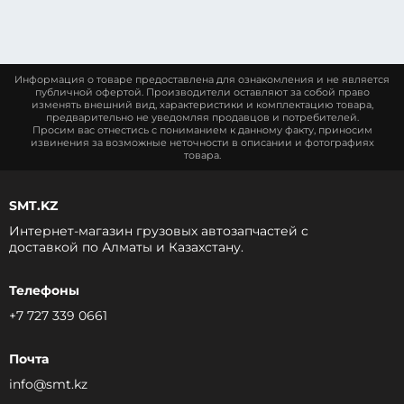
Информация о товаре предоставлена для ознакомления и не является
публичной офертой. Производители оставляют за собой право
изменять внешний вид, характеристики и комплектацию товара,
предварительно не уведомляя продавцов и потребителей.
Просим вас отнестись с пониманием к данному факту, приносим
извинения за возможные неточности в описании и фотографиях
товара.
SMT.KZ
Интернет-магазин грузовых автозапчастей c
доставкой по Алматы и Казахстану.
Телефоны
+7 727 339 0661
Почта
info@smt.kz