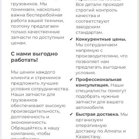
грузовиков. Мы
Все детали проходят
понимаем, насколько
строгий контроль
важна бесперебойная
качества и
работа вашей техники,
соответствуют
поэтому предлагаем
заводским
только качественные
стандартам.
запчасти по доступным
Конкурентные цены.
ценам.
Мы сотрудничаем
напрямую с
С нами выгодно
производителями, что
работать!
позволяет нам
предлагать выгодные
Мы ценим каждого
условия.
клиента и стремимся
Профессиональная
предложить лучшие
консультация.
Наши
условия сотрудничества.
специалисты помогут
Наши запчасти для
подобрать нужные
грузовиков
запчасти для вашего
обеспечивают высокую
автомобиля.
производительность,
Быстрая доставка.
Мы
долговечность и
организуем
экономичность.
оперативную
Обращайтесь в нашу
доставку по Алматы и
компанию, чтобы
Казахстану.