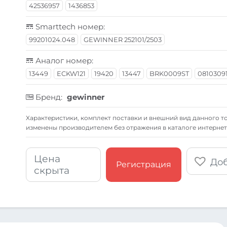
42536957
1436853
Smarttech номер:
99201024.048
GEWINNER 252101/2503
Аналог номер:
13449
ECKW121
19420
13447
BRK0009ST
08103091
Бренд:
gewinner
Xарактеристики, комплект поставки и внешний вид данного то
изменены производителем без отражения в каталоге интернет
Цена
Доб
Регистрация
скрыта