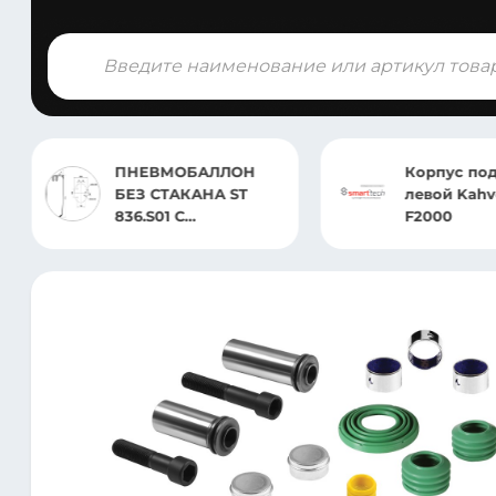
Поиск
товаров
НЕВМОБАЛЛОН
Корпус подножки
З СТАКАНА ST
левой Kahveci MAN
6.S01 С
F2000
ТБОЙНИКОМ