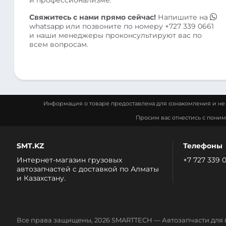
Свяжитесь с нами прямо сейчас!
Напишите на
whatsapp
или позвоните по номеру
+727 339 0661
и наши менеджеры проконсультируют вас по
всем вопросам.
Информация о товаре предоставлена для ознакомления и не 
Просим вас отнестись с пони
SMT.KZ
Телефоны
Интернет-магазин грузовых
+7 727 339 
автозапчастей c доставкой по Алматы
и Казахстану.
Все права защищены, 2026 SMARTTECH — Автозапчасти для 