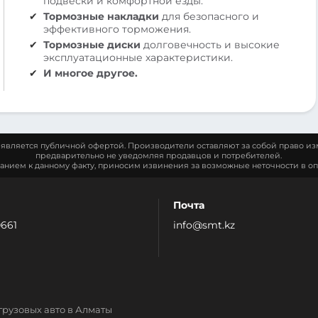
подвески и комфортной езды.
Тормозные накладки
для безопасного и
эффективного торможения.
Тормозные диски
долговечность и высокие
эксплуатационные характеристики.
И многое другое.
является публичной офертой. Производители оставляют за собой право из
предварительно не уведомляя продавцов и потребителей.
манием к данному факту, приносим извинения за возможные неточности в оп
Почта
0661
info@smt.kz
грузовых авто в Алматы