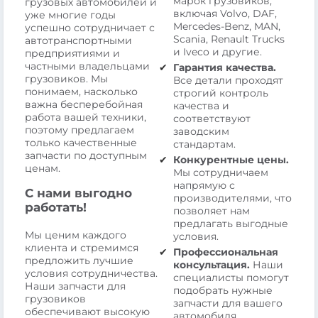
марок грузовиков,
грузовых автомобилей и
включая Volvo, DAF,
уже многие годы
Mercedes-Benz, MAN,
успешно сотрудничает с
Scania, Renault Trucks
автотранспортными
и Iveco и другие.
предприятиями и
частными владельцами
Гарантия качества.
грузовиков. Мы
Все детали проходят
понимаем, насколько
строгий контроль
важна бесперебойная
качества и
работа вашей техники,
соответствуют
поэтому предлагаем
заводским
только качественные
стандартам.
запчасти по доступным
Конкурентные цены.
ценам.
Мы сотрудничаем
напрямую с
С нами выгодно
производителями, что
работать!
позволяет нам
предлагать выгодные
Мы ценим каждого
условия.
клиента и стремимся
Профессиональная
предложить лучшие
консультация.
Наши
условия сотрудничества.
специалисты помогут
Наши запчасти для
подобрать нужные
грузовиков
запчасти для вашего
обеспечивают высокую
автомобиля.