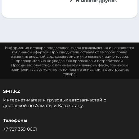
И многое другое.
Информация о товаре предоставлена для ознакомления и не является
публичной офертой. Производители оставляют за собой право
изменять внешний вид, характеристики и комплектацию товара,
предварительно не уведомляя продавцов и потребителей.
Просим вас отнестись с пониманием к данному факту, приносим
извинения за возможные неточности в описании и фотографиях
товара.
SMT.KZ
Интернет-магазин грузовых автозапчастей c
доставкой по Алматы и Казахстану.
Телефоны
+7 727 339 0661