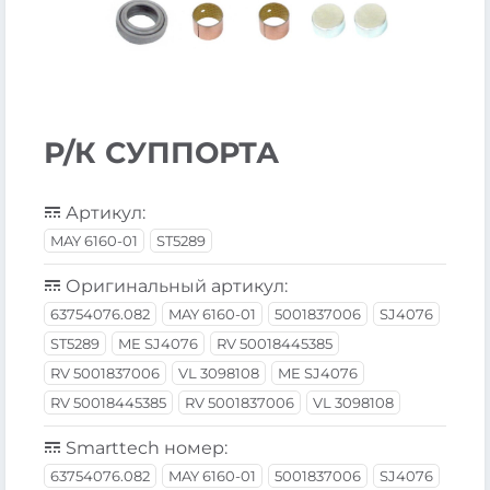
Р/К СУППОРТА
Артикул:
MAY 6160-01
ST5289
Оригинальный артикул:
63754076.082
MAY 6160-01
5001837006
SJ4076
ST5289
ME SJ4076
RV 50018445385
RV 5001837006
VL 3098108
ME SJ4076
RV 50018445385
RV 5001837006
VL 3098108
Smarttech номер:
63754076.082
MAY 6160-01
5001837006
SJ4076