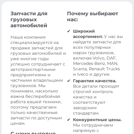
Запчасти для
Почему выбирают
грузовых
нас:
автомобилей
Широкий
ассортимент.
У нас вы
Наша компания
найдете запчасти для
специализируется на
всех популярных
продаже запчастей для
марок грузовиков,
грузовых автомобилей и
включая Volvo, DAF,
уже многие годы
Mercedes-Benz, MAN,
успешно сотрудничает с
Scania, Renault Trucks
автотранспортными
и Iveco и другие.
предприятиями и
частными владельцами
Гарантия качества.
грузовиков. Мы
Все детали проходят
понимаем, насколько
строгий контроль
важна бесперебойная
качества и
работа вашей техники,
соответствуют
поэтому предлагаем
заводским
только качественные
стандартам.
запчасти по доступным
Конкурентные цены.
ценам.
Мы сотрудничаем
напрямую с
С нами выгодно