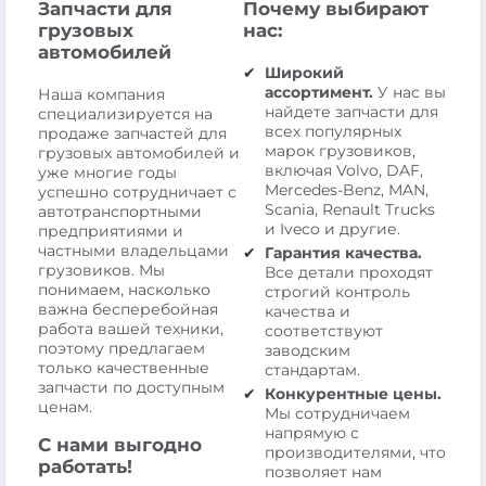
Запчасти для
Почему выбирают
грузовых
нас:
автомобилей
Широкий
ассортимент.
У нас вы
Наша компания
найдете запчасти для
специализируется на
всех популярных
продаже запчастей для
марок грузовиков,
грузовых автомобилей и
включая Volvo, DAF,
уже многие годы
Mercedes-Benz, MAN,
успешно сотрудничает с
Scania, Renault Trucks
автотранспортными
и Iveco и другие.
предприятиями и
частными владельцами
Гарантия качества.
грузовиков. Мы
Все детали проходят
понимаем, насколько
строгий контроль
важна бесперебойная
качества и
работа вашей техники,
соответствуют
поэтому предлагаем
заводским
только качественные
стандартам.
запчасти по доступным
Конкурентные цены.
ценам.
Мы сотрудничаем
напрямую с
С нами выгодно
производителями, что
работать!
позволяет нам