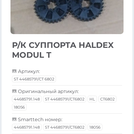
Р/К СУППОРТА HALDEX
MODUL T
Артикул:
ST 44685791/CT 6802
Оригинальный артикул:
44685791.148
ST 44685791/CT6802
HL
CT6802
18056
Smarttech номер:
44685791.148
ST 44685791/CT6802
18056