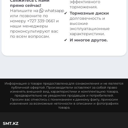
Свяжитесь с нами
эффективного
прямо сейчас!
торможения.
Напишите на
whatsapp
Тормозные диски
или позвоните по
долговечность и
номеру
+727 339 0661
и
высокие
наши менеджеры
эксплуатационные
проконсультируют вас
характеристики.
по всем вопросам.
И многое другое.
Информация о товаре предоставлена для ознакомления и не является
публичной офертой. Производители оставляют за собой право
изменять внешний вид, характеристики и комплектацию товара,
предварительно не уведомляя продавцов и потребителей.
Просим вас отнестись с пониманием к данному факту, приносим
извинения за возможные неточности в описании и фотографиях
товара.
SMT.KZ