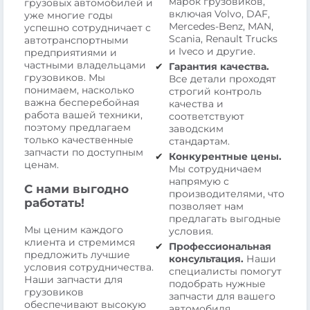
марок грузовиков,
грузовых автомобилей и
включая Volvo, DAF,
уже многие годы
Mercedes-Benz, MAN,
успешно сотрудничает с
Scania, Renault Trucks
автотранспортными
и Iveco и другие.
предприятиями и
частными владельцами
Гарантия качества.
грузовиков. Мы
Все детали проходят
понимаем, насколько
строгий контроль
важна бесперебойная
качества и
работа вашей техники,
соответствуют
поэтому предлагаем
заводским
только качественные
стандартам.
запчасти по доступным
Конкурентные цены.
ценам.
Мы сотрудничаем
напрямую с
С нами выгодно
производителями, что
работать!
позволяет нам
предлагать выгодные
Мы ценим каждого
условия.
клиента и стремимся
Профессиональная
предложить лучшие
консультация.
Наши
условия сотрудничества.
специалисты помогут
Наши запчасти для
подобрать нужные
грузовиков
запчасти для вашего
обеспечивают высокую
автомобиля.