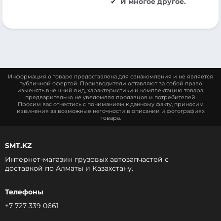
И многое другое.
Информация о товаре предоставлена для ознакомления и не является
публичной офертой. Производители оставляют за собой право
изменять внешний вид, характеристики и комплектацию товара,
предварительно не уведомляя продавцов и потребителей.
Просим вас отнестись с пониманием к данному факту, приносим
извинения за возможные неточности в описании и фотографиях
товара.
SMT.KZ
Интернет-магазин грузовых автозапчастей c
доставкой по Алматы и Казахстану.
Телефоны
+7 727 339 0661