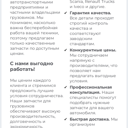
Scania, Renault Trucks
автотранспортными
и Iveco и другие.
предприятиями и
частными владельцами
Гарантия качества.
грузовиков. Мы
Все детали проходят
понимаем, насколько
строгий контроль
важна бесперебойная
качества и
работа вашей техники,
соответствуют
поэтому предлагаем
заводским
только качественные
стандартам.
запчасти по доступным
Конкурентные цены.
ценам.
Мы сотрудничаем
напрямую с
С нами выгодно
производителями, что
работать!
позволяет нам
предлагать выгодные
Мы ценим каждого
условия.
клиента и стремимся
Профессиональная
предложить лучшие
консультация.
Наши
условия сотрудничества.
специалисты помогут
Наши запчасти для
подобрать нужные
грузовиков
запчасти для вашего
обеспечивают высокую
автомобиля.
производительность,
Быстрая доставка.
Мы
долговечность и
организуем
экономичность.