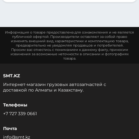
Информация о товаре предоставлена для ознакомления и не является
публичной офертой. Производители оставляют за собой право
изменять внешний вид, характеристики и комплектацию товара,
предварительно не уведомляя продавцов и потребителей.
Просим вас отнестись с пониманием к данному факту, приносим
извинения за возможные неточности в описании и фотографиях
товара.
SMT.KZ
Интернет-магазин грузовых автозапчастей c
доставкой по Алматы и Казахстану.
Телефоны
+7 727 339 0661
Почта
info@smt.kz