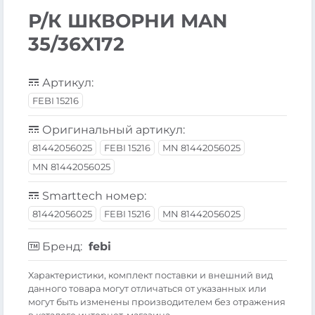
Р/К ШКВОРНИ MAN
35/36X172
Артикул:
FEBI 15216
Оригинальный артикул:
81442056025
FEBI 15216
MN 81442056025
MN 81442056025
Smarttech номер:
81442056025
FEBI 15216
MN 81442056025
Бренд:
febi
Xарактеристики, комплект поставки и внешний вид
данного товара могут отличаться от указанных или
могут быть изменены производителем без отражения