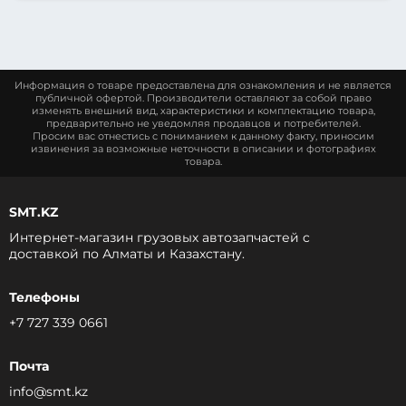
Информация о товаре предоставлена для ознакомления и не является
публичной офертой. Производители оставляют за собой право
изменять внешний вид, характеристики и комплектацию товара,
предварительно не уведомляя продавцов и потребителей.
Просим вас отнестись с пониманием к данному факту, приносим
извинения за возможные неточности в описании и фотографиях
товара.
SMT.KZ
Интернет-магазин грузовых автозапчастей c
доставкой по Алматы и Казахстану.
Телефоны
+7 727 339 0661
Почта
info@smt.kz