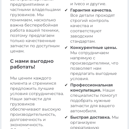
и Iveco и другие.
предприятиями и
частными владельцами
Гарантия качества.
грузовиков. Мы
Все детали проходят
понимаем, насколько
строгий контроль
важна бесперебойная
качества и
работа вашей техники,
соответствуют
поэтому предлагаем
заводским
только качественные
стандартам.
запчасти по доступным
Конкурентные цены.
ценам.
Мы сотрудничаем
напрямую с
С нами выгодно
производителями, что
работать!
позволяет нам
предлагать выгодные
Мы ценим каждого
условия.
клиента и стремимся
Профессиональная
предложить лучшие
консультация.
Наши
условия сотрудничества.
специалисты помогут
Наши запчасти для
подобрать нужные
грузовиков
запчасти для вашего
обеспечивают высокую
автомобиля.
производительность,
Быстрая доставка.
Мы
долговечность и
организуем
экономичность.
оперативную