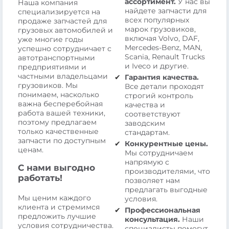
ассортимент.
У нас вы
Наша компания
найдете запчасти для
специализируется на
всех популярных
продаже запчастей для
марок грузовиков,
грузовых автомобилей и
включая Volvo, DAF,
уже многие годы
Mercedes-Benz, MAN,
успешно сотрудничает с
Scania, Renault Trucks
автотранспортными
и Iveco и другие.
предприятиями и
частными владельцами
Гарантия качества.
грузовиков. Мы
Все детали проходят
понимаем, насколько
строгий контроль
важна бесперебойная
качества и
работа вашей техники,
соответствуют
поэтому предлагаем
заводским
только качественные
стандартам.
запчасти по доступным
Конкурентные цены.
ценам.
Мы сотрудничаем
напрямую с
С нами выгодно
производителями, что
работать!
позволяет нам
предлагать выгодные
Мы ценим каждого
условия.
клиента и стремимся
Профессиональная
предложить лучшие
консультация.
Наши
условия сотрудничества.
специалисты помогут