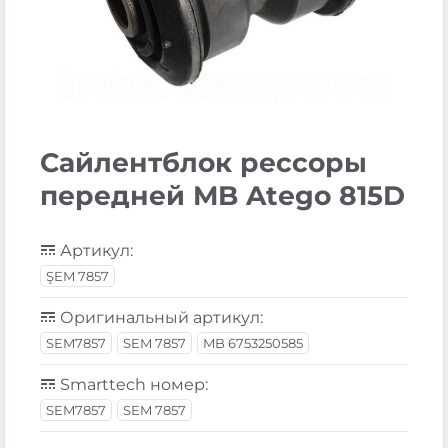
Сайлентблок рессоры
передней MB Atego 815D
Артикул:
ŞEM 7857
Оригинальный артикул:
SEM7857
SEM 7857
MB 6753250585
Smarttech номер:
SEM7857
SEM 7857