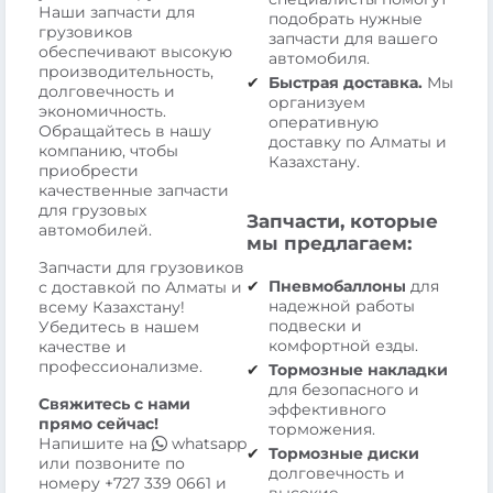
Наши запчасти для
подобрать нужные
грузовиков
запчасти для вашего
обеспечивают высокую
автомобиля.
производительность,
Быстрая доставка.
Мы
долговечность и
организуем
экономичность.
оперативную
Обращайтесь в нашу
доставку по Алматы и
компанию, чтобы
Казахстану.
приобрести
качественные запчасти
для грузовых
Запчасти, которые
автомобилей.
мы предлагаем:
Запчасти для грузовиков
Пневмобаллоны
для
с доставкой по Алматы и
надежной работы
всему Казахстану!
подвески и
Убедитесь в нашем
комфортной езды.
качестве и
профессионализме.
Тормозные накладки
для безопасного и
Свяжитесь с нами
эффективного
прямо сейчас!
торможения.
Напишите на
whatsapp
Тормозные диски
или позвоните по
долговечность и
номеру
+727 339 0661
и
высокие