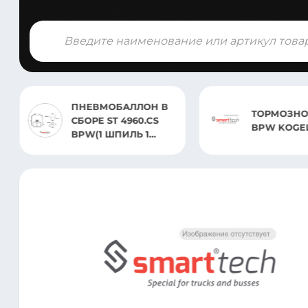
Поиск
товаров
ПНЕВМО
ТОРМОЗНОЙ ДИСК
БЕЗ СТАК
BPW KOGEL
4023.S S