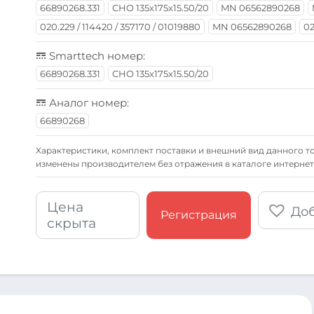
66890268.331
CHO 135x175x15.50/20
MN 06562890268
020.229 / 114420 / 357170 / 01019880
MN 06562890268
02
Smarttech номер:
66890268.331
CHO 135x175x15.50/20
Аналог номер:
66890268
Xарактеристики, комплект поставки и внешний вид данного то
изменены производителем без отражения в каталоге интернет
Цена
Доб
Регистрация
скрыта