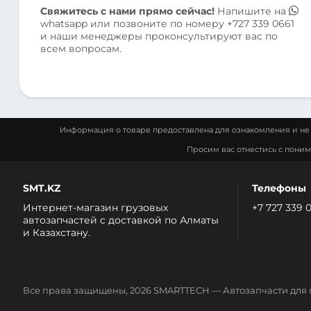
Свяжитесь с нами прямо сейчас!
Напишите на
whatsapp
или позвоните по номеру
+727 339 0661
и наши менеджеры проконсультируют вас по
всем вопросам.
Информация о товаре предоставлена для ознакомления и не 
Просим вас отнестись с пони
SMT.KZ
Телефоны
Интернет-магазин грузовых
+7 727 339 
автозапчастей c доставкой по Алматы
и Казахстану.
Все права защищены, 2026 SMARTTECH — Автозапчасти для 