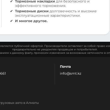
Тормозные накладки
для безопасного и
эффективного торможения.
Тормозные диски
долговечность и высокие
эксплуатационные характеристики.
И многое другое.
является публичной офертой. Производители оставляют за собой право из
предварительно не уведомляя продавцов и потребителей.
манием к данному факту, приносим извинения за возможные неточности в оп
Почта
0661
info@smt.kz
грузовых авто в Алматы