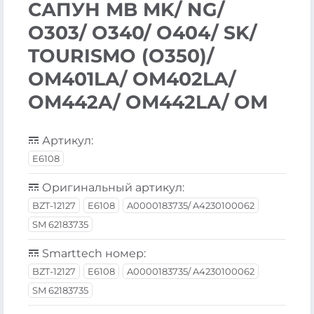
САПУН MB MK/ NG/
O303/ O340/ O404/ SK/
TOURISMO (O350)/
OM401LA/ OM402LA/
OM442A/ OM442LA/ OM
Артикул:
E6108
Оригинальный артикул:
BZT-12127
E6108
A0000183735/ A4230100062
SM 62183735
Smarttech номер:
BZT-12127
E6108
A0000183735/ A4230100062
SM 62183735