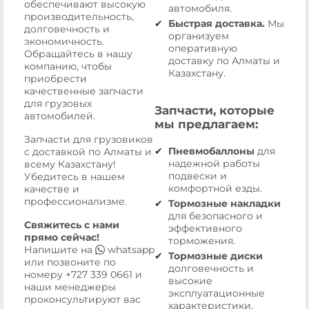
обеспечивают высокую
автомобиля.
производительность,
Быстрая доставка.
Мы
долговечность и
организуем
экономичность.
оперативную
Обращайтесь в нашу
доставку по Алматы и
компанию, чтобы
Казахстану.
приобрести
качественные запчасти
для грузовых
Запчасти, которые
автомобилей.
мы предлагаем:
Запчасти для грузовиков
Пневмобаллоны
для
с доставкой по Алматы и
надежной работы
всему Казахстану!
подвески и
Убедитесь в нашем
комфортной езды.
качестве и
профессионализме.
Тормозные накладки
для безопасного и
Свяжитесь с нами
эффективного
прямо сейчас!
торможения.
Напишите на
whatsapp
Тормозные диски
или позвоните по
долговечность и
номеру
+727 339 0661
и
высокие
наши менеджеры
эксплуатационные
проконсультируют вас
характеристики.