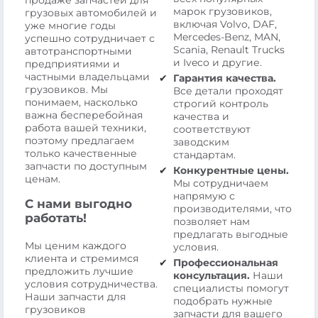
продаже запчастей для
марок грузовиков,
грузовых автомобилей и
включая Volvo, DAF,
уже многие годы
Mercedes-Benz, MAN,
успешно сотрудничает с
Scania, Renault Trucks
автотранспортными
и Iveco и другие.
предприятиями и
частными владельцами
Гарантия качества.
грузовиков. Мы
Все детали проходят
понимаем, насколько
строгий контроль
важна бесперебойная
качества и
работа вашей техники,
соответствуют
поэтому предлагаем
заводским
только качественные
стандартам.
запчасти по доступным
Конкурентные цены.
ценам.
Мы сотрудничаем
напрямую с
С нами выгодно
производителями, что
работать!
позволяет нам
предлагать выгодные
Мы ценим каждого
условия.
клиента и стремимся
Профессиональная
предложить лучшие
консультация.
Наши
условия сотрудничества.
специалисты помогут
Наши запчасти для
подобрать нужные
грузовиков
запчасти для вашего