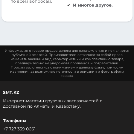
по всем вопросам.
И многое другое.
Информация о товаре предоставлена для ознакомления и не является
публичной офертой. Производители оставляют за собой право
изменять внешний вид, характеристики и комплектацию товара,
предварительно не уведомляя продавцов и потребителей.
Просим вас отнестись с пониманием к данному факту, приносим
извинения за возможные неточности в описании и фотографиях
товара.
SMT.KZ
Интернет-магазин грузовых автозапчастей c
доставкой по Алматы и Казахстану.
Телефоны
+7 727 339 0661