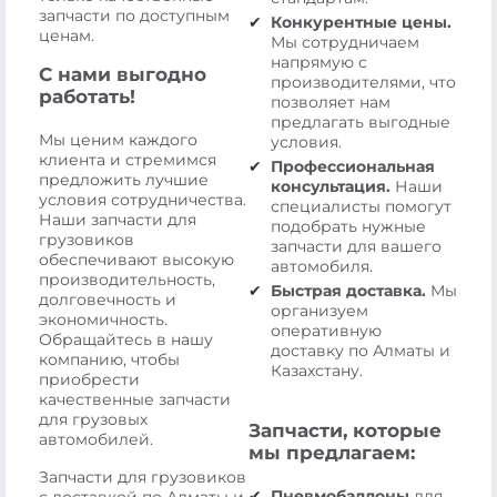
запчасти по доступным
Конкурентные цены.
ценам.
Мы сотрудничаем
напрямую с
С нами выгодно
производителями, что
работать!
позволяет нам
предлагать выгодные
Мы ценим каждого
условия.
клиента и стремимся
Профессиональная
предложить лучшие
консультация.
Наши
условия сотрудничества.
специалисты помогут
Наши запчасти для
подобрать нужные
грузовиков
запчасти для вашего
обеспечивают высокую
автомобиля.
производительность,
Быстрая доставка.
Мы
долговечность и
организуем
экономичность.
оперативную
Обращайтесь в нашу
доставку по Алматы и
компанию, чтобы
Казахстану.
приобрести
качественные запчасти
для грузовых
Запчасти, которые
автомобилей.
мы предлагаем:
Запчасти для грузовиков
Пневмобаллоны
для