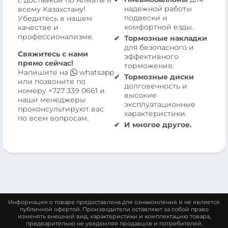
с доставкой по Алматы и
надежной работы
всему Казахстану!
подвески и
Убедитесь в нашем
комфортной езды.
качестве и
профессионализме.
Тормозные накладки
для безопасного и
Свяжитесь с нами
эффективного
прямо сейчас!
торможения.
Напишите на
whatsapp
Тормозные диски
или позвоните по
долговечность и
номеру
+727 339 0661
и
высокие
наши менеджеры
эксплуатационные
проконсультируют вас
характеристики.
по всем вопросам.
И многое другое.
Информация о товаре предоставлена для ознакомления и не является
публичной офертой. Производители оставляют за собой право
изменять внешний вид, характеристики и комплектацию товара,
предварительно не уведомляя продавцов и потребителей.