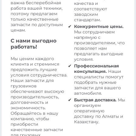
важна бесперебойная
качества и
работа вашей техники,
соответствуют
поэтому предлагаем
заводским
только качественные
стандартам.
запчасти по доступным
Конкурентные цены.
ценам.
Мы сотрудничаем
напрямую с
С нами выгодно
производителями, что
работать!
позволяет нам
предлагать выгодные
Мы ценим каждого
условия.
клиента и стремимся
Профессиональная
предложить лучшие
консультация.
Наши
условия сотрудничества.
специалисты помогут
Наши запчасти для
подобрать нужные
грузовиков
запчасти для вашего
обеспечивают высокую
автомобиля.
производительность,
Быстрая доставка.
Мы
долговечность и
организуем
экономичность.
оперативную
Обращайтесь в нашу
доставку по Алматы и
компанию, чтобы
Казахстану.
приобрести
качественные запчасти
для грузовых