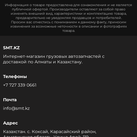
Информация о товаре предоставлена для ознакомления и не является
публичной офертой. Производители оставляют за собой право
изменять внешний вид, характеристики и комплектацию товара,
предварительно не уведомляя продавцов и потребителей.
Просим вас отнестись с пониманием к данному факту, приносим
извинения за возможные неточности в описании и фотографиях
товара.
SMT.KZ
Интернет-магазин грузовых автозапчастей c
доставкой по Алматы и Казахстану.
Телефоны
+7 727 339 0661
Почта
info@smt.kz
Адрес
Казахстан. с. Коксай, Карасайский район,