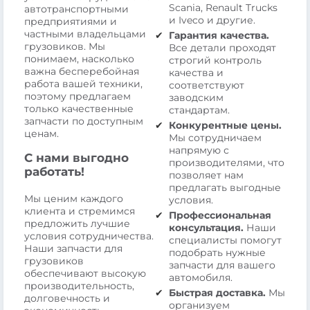
Scania, Renault Trucks
автотранспортными
и Iveco и другие.
предприятиями и
частными владельцами
Гарантия качества.
грузовиков. Мы
Все детали проходят
понимаем, насколько
строгий контроль
важна бесперебойная
качества и
работа вашей техники,
соответствуют
поэтому предлагаем
заводским
только качественные
стандартам.
запчасти по доступным
Конкурентные цены.
ценам.
Мы сотрудничаем
напрямую с
С нами выгодно
производителями, что
работать!
позволяет нам
предлагать выгодные
Мы ценим каждого
условия.
клиента и стремимся
Профессиональная
предложить лучшие
консультация.
Наши
условия сотрудничества.
специалисты помогут
Наши запчасти для
подобрать нужные
грузовиков
запчасти для вашего
обеспечивают высокую
автомобиля.
производительность,
Быстрая доставка.
Мы
долговечность и
организуем