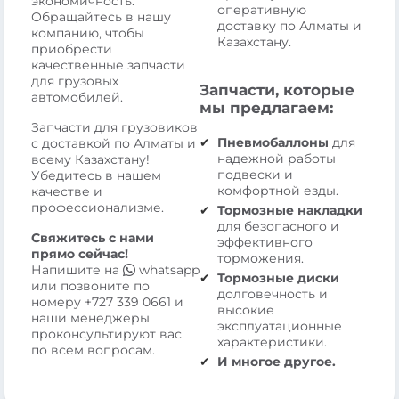
экономичность.
оперативную
Обращайтесь в нашу
доставку по Алматы и
компанию, чтобы
Казахстану.
приобрести
качественные запчасти
для грузовых
Запчасти, которые
автомобилей.
мы предлагаем:
Запчасти для грузовиков
Пневмобаллоны
для
с доставкой по Алматы и
надежной работы
всему Казахстану!
подвески и
Убедитесь в нашем
комфортной езды.
качестве и
профессионализме.
Тормозные накладки
для безопасного и
Свяжитесь с нами
эффективного
прямо сейчас!
торможения.
Напишите на
whatsapp
Тормозные диски
или позвоните по
долговечность и
номеру
+727 339 0661
и
высокие
наши менеджеры
эксплуатационные
проконсультируют вас
характеристики.
по всем вопросам.
И многое другое.