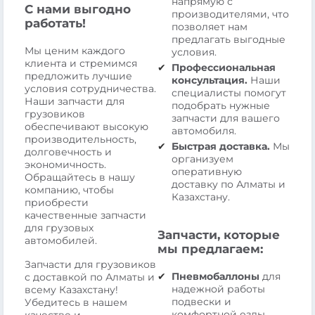
напрямую с
С нами выгодно
производителями, что
работать!
позволяет нам
предлагать выгодные
Мы ценим каждого
условия.
клиента и стремимся
Профессиональная
предложить лучшие
консультация.
Наши
условия сотрудничества.
специалисты помогут
Наши запчасти для
подобрать нужные
грузовиков
запчасти для вашего
обеспечивают высокую
автомобиля.
производительность,
Быстрая доставка.
Мы
долговечность и
организуем
экономичность.
оперативную
Обращайтесь в нашу
доставку по Алматы и
компанию, чтобы
Казахстану.
приобрести
качественные запчасти
для грузовых
Запчасти, которые
автомобилей.
мы предлагаем:
Запчасти для грузовиков
Пневмобаллоны
для
с доставкой по Алматы и
надежной работы
всему Казахстану!
подвески и
Убедитесь в нашем
комфортной езды.