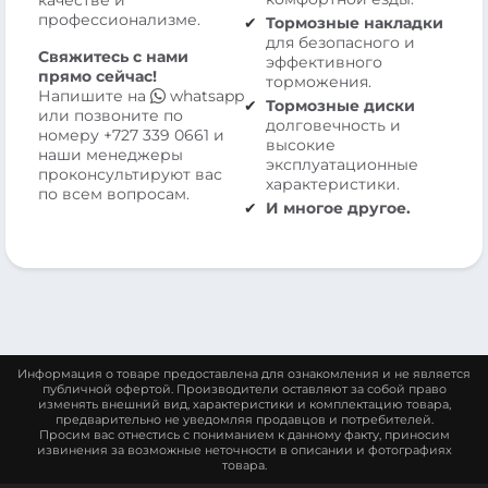
качестве и
профессионализме.
Тормозные накладки
для безопасного и
Свяжитесь с нами
эффективного
прямо сейчас!
торможения.
Напишите на
whatsapp
Тормозные диски
или позвоните по
долговечность и
номеру
+727 339 0661
и
высокие
наши менеджеры
эксплуатационные
проконсультируют вас
характеристики.
по всем вопросам.
И многое другое.
Информация о товаре предоставлена для ознакомления и не является
публичной офертой. Производители оставляют за собой право
изменять внешний вид, характеристики и комплектацию товара,
предварительно не уведомляя продавцов и потребителей.
Просим вас отнестись с пониманием к данному факту, приносим
извинения за возможные неточности в описании и фотографиях
товара.