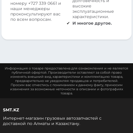
долговечность и
номеру
+727 339 0661
и
высокие
наши менеджеры
эксплуатационные
проконсультируют вас
характеристики.
по всем вопросам.
И многое другое.
Информация о товаре предоставлена для ознакомления и не является
публичной офертой. Производители оставляют за собой право
изменять внешний вид, характеристики и комплектацию товара,
предварительно не уведомляя продавцов и потребителей.
Просим вас отнестись с пониманием к данному факту, приносим
извинения за возможные неточности в описании и фотографиях
товара.
SMT.KZ
Интернет-магазин грузовых автозапчастей c
доставкой по Алматы и Казахстану.