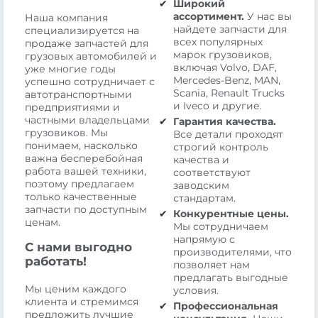
Широкий
ассортимент.
У нас вы
Наша компания
найдете запчасти для
специализируется на
всех популярных
продаже запчастей для
марок грузовиков,
грузовых автомобилей и
включая Volvo, DAF,
уже многие годы
Mercedes-Benz, MAN,
успешно сотрудничает с
Scania, Renault Trucks
автотранспортными
и Iveco и другие.
предприятиями и
частными владельцами
Гарантия качества.
грузовиков. Мы
Все детали проходят
понимаем, насколько
строгий контроль
важна бесперебойная
качества и
работа вашей техники,
соответствуют
поэтому предлагаем
заводским
только качественные
стандартам.
запчасти по доступным
Конкурентные цены.
ценам.
Мы сотрудничаем
напрямую с
С нами выгодно
производителями, что
работать!
позволяет нам
предлагать выгодные
Мы ценим каждого
условия.
клиента и стремимся
Профессиональная
предложить лучшие