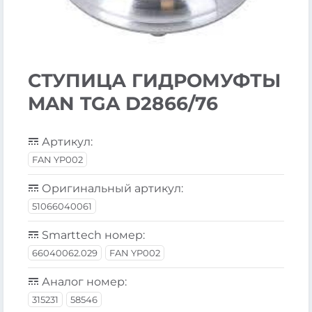
СТУПИЦА ГИДРОМУФТЫ
MAN TGA D2866/76
Артикул:
FAN YP002
Оригинальный артикул:
51066040061
Smarttech номер:
66040062.029
FAN YP002
Аналог номер:
315231
58546