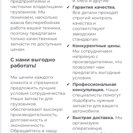
и Iveco и другие.
предприятиями и
частными владельцами
Гарантия качества.
грузовиков. Мы
Все детали проходят
понимаем, насколько
строгий контроль
важна бесперебойная
качества и
работа вашей техники,
соответствуют
поэтому предлагаем
заводским
только качественные
стандартам.
запчасти по доступным
Конкурентные цены.
ценам.
Мы сотрудничаем
напрямую с
С нами выгодно
производителями, что
работать!
позволяет нам
предлагать выгодные
Мы ценим каждого
условия.
клиента и стремимся
Профессиональная
предложить лучшие
консультация.
Наши
условия сотрудничества.
специалисты помогут
Наши запчасти для
подобрать нужные
грузовиков
запчасти для вашего
обеспечивают высокую
автомобиля.
производительность,
Быстрая доставка.
Мы
долговечность и
организуем
экономичность.
оперативную
Обращайтесь в нашу