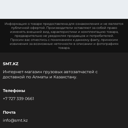
Информация о товаре предоставлена для ознакомления и не является
публичной офертой. Производители оставляют за собой право
изменять внешний вид, характеристики и комплектацию товара,
предварительно не уведомляя продавцов и потребителей.
Просим вас отнестись с пониманием к данному факту, приносим
извинения за возможные неточности в описании и фотографиях
товара.
SMT.KZ
Интернет-магазин грузовых автозапчастей c
доставкой по Алматы и Казахстану.
Телефоны
+7 727 339 0661
Почта
info@smt.kz