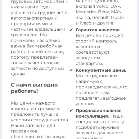
марок грузовиков,
грузовых автомобилей и
включая Volvo, DAF,
уже многие годы
Mercedes-Benz, MAN,
успешно сотрудничает с
Scania, Renault Trucks
автотранспортными
и Iveco и другие.
предприятиями и
частными владельцами
Гарантия качества.
грузовиков. Мы
Все детали проходят
понимаем, насколько
строгий контроль
важна бесперебойная
качества и
работа вашей техники,
соответствуют
поэтому предлагаем
заводским
только качественные
стандартам.
запчасти по доступным
Конкурентные цены.
ценам.
Мы сотрудничаем
напрямую с
С нами выгодно
производителями, что
работать!
позволяет нам
предлагать выгодные
Мы ценим каждого
условия.
клиента и стремимся
Профессиональная
предложить лучшие
консультация.
Наши
условия сотрудничества.
специалисты помогут
Наши запчасти для
подобрать нужные
грузовиков
запчасти для вашего
обеспечивают высокую
автомобиля.