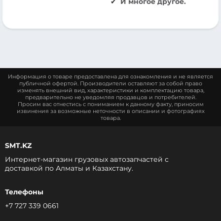
И многое другое.
Информация о товаре предоставлена для ознакомления и не является
публичной офертой. Производители оставляют за собой право
изменять внешний вид, характеристики и комплектацию товара,
предварительно не уведомляя продавцов и потребителей.
Просим вас отнестись с пониманием к данному факту, приносим
извинения за возможные неточности в описании и фотографиях
товара.
SMT.KZ
Интернет-магазин грузовых автозапчастей c
доставкой по Алматы и Казахстану.
Телефоны
+7 727 339 0661