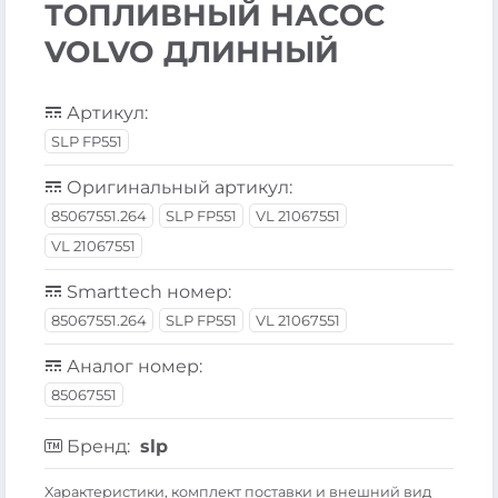
ТОПЛИВНЫЙ НАСОС
VOLVO ДЛИННЫЙ
Артикул:
SLP FP551
Оригинальный артикул:
85067551.264
SLP FP551
VL 21067551
VL 21067551
Smarttech номер:
85067551.264
SLP FP551
VL 21067551
Аналог номер:
85067551
Бренд:
slp
Xарактеристики, комплект поставки и внешний вид