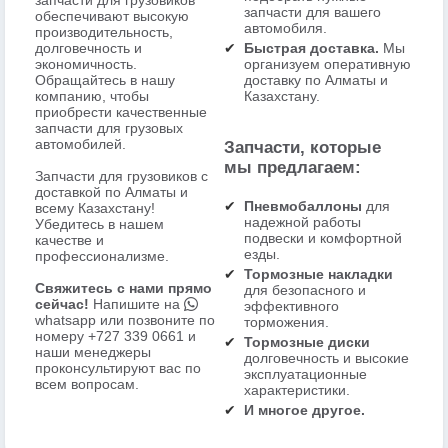
запчасти для грузовиков
запчасти для вашего
обеспечивают высокую
автомобиля.
производительность,
долговечность и
Быстрая доставка.
Мы
экономичность.
организуем оперативную
Обращайтесь в нашу
доставку по Алматы и
компанию, чтобы
Казахстану.
приобрести качественные
запчасти для грузовых
автомобилей.
Запчасти, которые
мы предлагаем:
Запчасти для грузовиков с
доставкой по Алматы и
Пневмобаллоны
для
всему Казахстану!
надежной работы
Убедитесь в нашем
подвески и комфортной
качестве и
езды.
профессионализме.
Тормозные накладки
Свяжитесь с нами прямо
для безопасного и
сейчас!
Напишите на
эффективного
whatsapp
или позвоните по
торможения.
номеру
+727 339 0661
и
Тормозные диски
наши менеджеры
долговечность и высокие
проконсультируют вас по
эксплуатационные
всем вопросам.
характеристики.
И многое другое.