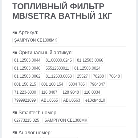
ТОПЛИВНЫЙ ФИЛЬТР
MB/SETRA ВАТНЫЙ 1КГ
Артикул:
ŞAMPİYON CE1308MK
Оригинальный артикул:
81.12503.0044
81.00000.0245
81.12503.0066
81.12503.0046
55512503011
81.12503.0024
81.12503.0062
81.12503.0053
25527
78288
76648
801 150 215
801 160 154
5004 785
7984347
71.223-3000
116 8407
128 9048
116 0034
7999921699
ABU8565
ABU8563
e10kfr4d10
Smarttech номер:
62773215.025
SAMPIYON CE1308MK
Аналог номер: