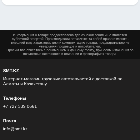
Информация о товаре предоставлена для ознакомления и не является
публичной офертой. Производители оставляют за собой право изменять
внешний вид, характеристики и комплектацию товара, предварительно не
уведомляя продавцов и потребителей.
Просим вас отнестись с пониманием к данному факту, приносим извинения за
возможные неточности в описании и фотографиях товара.
SMT.KZ
Интернет-магазин грузовых автозапчастей c доставкой по
Алматы и Казахстану.
Телефоны
+7 727 339 0661
Почта
info@smt.kz