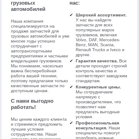
грузовых
нас:
автомобилей
Широкий ассортимент.
У нас вы найдете
Наша компания
запчасти для всех
специализируется на
популярных марок
продаже запчастей для
грузовиков, включая
грузовых автомобилей и уже
Volvo, DAF, Mercedes-
многие годы успешно
Benz, MAN, Scania,
сотрудничает с
Renault Trucks и Iveco и
автотранспортными
другие.
предприятиями и частными
владельцами грузовиков.
Гарантия качества.
Все
Мы понимаем, насколько
детали проходят строгий
важна бесперебойная
контроль качества и
работа вашей техники,
соответствуют заводским
поэтому предлагаем только
стандартам.
качественные запчасти по
Конкурентные цены.
доступным ценам.
Мы сотрудничаем
напрямую с
С нами выгодно
производителями, что
работать!
позволяет нам
предлагать выгодные
условия.
Мы ценим каждого клиента
Профессиональная
и стремимся предложить
консультация.
Наши
лучшие условия
специалисты помогут
сотрудничества. Наши
подобрать нужные