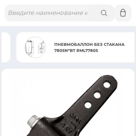
Поиск
товаров
ПНЕВМОБАЛЛОН БЕЗ СТАКАНА
7805N*BT RML77805