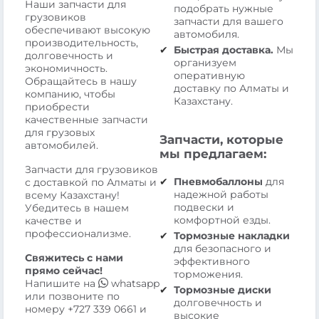
Наши запчасти для
подобрать нужные
грузовиков
запчасти для вашего
обеспечивают высокую
автомобиля.
производительность,
Быстрая доставка.
Мы
долговечность и
организуем
экономичность.
оперативную
Обращайтесь в нашу
доставку по Алматы и
компанию, чтобы
Казахстану.
приобрести
качественные запчасти
для грузовых
Запчасти, которые
автомобилей.
мы предлагаем:
Запчасти для грузовиков
Пневмобаллоны
для
с доставкой по Алматы и
надежной работы
всему Казахстану!
подвески и
Убедитесь в нашем
комфортной езды.
качестве и
профессионализме.
Тормозные накладки
для безопасного и
Свяжитесь с нами
эффективного
прямо сейчас!
торможения.
Напишите на
whatsapp
Тормозные диски
или позвоните по
долговечность и
номеру
+727 339 0661
и
высокие