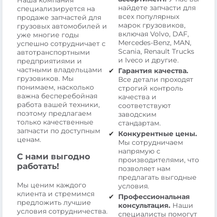
найдете запчасти для
специализируется на
всех популярных
продаже запчастей для
марок грузовиков,
грузовых автомобилей и
включая Volvo, DAF,
уже многие годы
Mercedes-Benz, MAN,
успешно сотрудничает с
Scania, Renault Trucks
автотранспортными
и Iveco и другие.
предприятиями и
частными владельцами
Гарантия качества.
грузовиков. Мы
Все детали проходят
понимаем, насколько
строгий контроль
важна бесперебойная
качества и
работа вашей техники,
соответствуют
поэтому предлагаем
заводским
только качественные
стандартам.
запчасти по доступным
Конкурентные цены.
ценам.
Мы сотрудничаем
напрямую с
С нами выгодно
производителями, что
работать!
позволяет нам
предлагать выгодные
Мы ценим каждого
условия.
клиента и стремимся
Профессиональная
предложить лучшие
консультация.
Наши
условия сотрудничества.
специалисты помогут