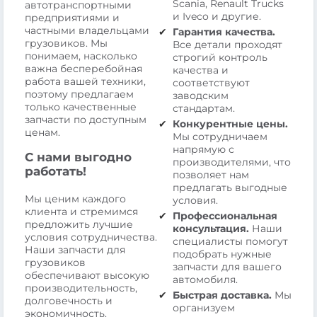
Scania, Renault Trucks
автотранспортными
и Iveco и другие.
предприятиями и
частными владельцами
Гарантия качества.
грузовиков. Мы
Все детали проходят
понимаем, насколько
строгий контроль
важна бесперебойная
качества и
работа вашей техники,
соответствуют
поэтому предлагаем
заводским
только качественные
стандартам.
запчасти по доступным
Конкурентные цены.
ценам.
Мы сотрудничаем
напрямую с
С нами выгодно
производителями, что
работать!
позволяет нам
предлагать выгодные
Мы ценим каждого
условия.
клиента и стремимся
Профессиональная
предложить лучшие
консультация.
Наши
условия сотрудничества.
специалисты помогут
Наши запчасти для
подобрать нужные
грузовиков
запчасти для вашего
обеспечивают высокую
автомобиля.
производительность,
Быстрая доставка.
Мы
долговечность и
организуем
экономичность.