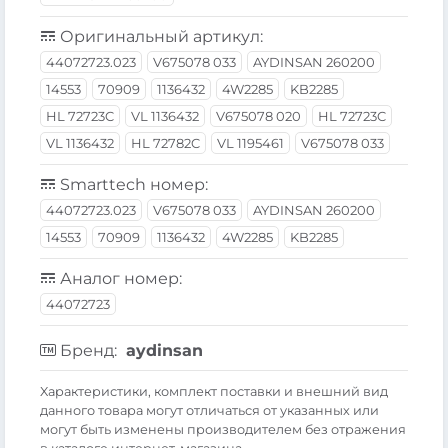
Оригинальный артикул:
44072723.023
V675078 033
AYDINSAN 260200
14553
70909
1136432
4W2285
KB2285
HL 72723C
VL 1136432
V675078 020
HL 72723C
VL 1136432
HL 72782C
VL 1195461
V675078 033
Smarttech номер:
44072723.023
V675078 033
AYDINSAN 260200
14553
70909
1136432
4W2285
KB2285
Аналог номер:
44072723
Бренд:
aydinsan
Xарактеристики, комплект поставки и внешний вид
данного товара могут отличаться от указанных или
могут быть изменены производителем без отражения