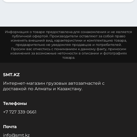
Информация о товаре предоставлена для ознакомления и не является
публичной офертой. Производители оставляют за собой право
изменять внешний вид, характеристики и комплектацию товара,
предварительно не уведомляя продавцов и потребителей.
Просим вас отнестись с пониманием к данному факту, приносим
извинения за возможные неточности в описании и фотографиях
товара.
SMT.KZ
Интернет-магазин грузовых автозапчастей c
доставкой по Алматы и Казахстану.
Телефоны
+7 727 339 0661
Почта
info@smt.kz