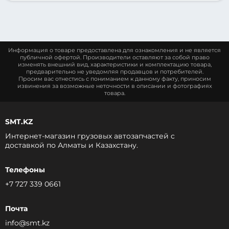
Информация о товаре предоставлена для ознакомления и не является
публичной офертой. Производители оставляют за собой право
изменять внешний вид, характеристики и комплектацию товара,
предварительно не уведомляя продавцов и потребителей.
Просим вас отнестись с пониманием к данному факту, приносим
извинения за возможные неточности в описании и фотографиях
товара.
SMT.KZ
Интернет-магазин грузовых автозапчастей c
доставкой по Алматы и Казахстану.
Телефоны
+7 727 339 0661
Почта
info@smt.kz