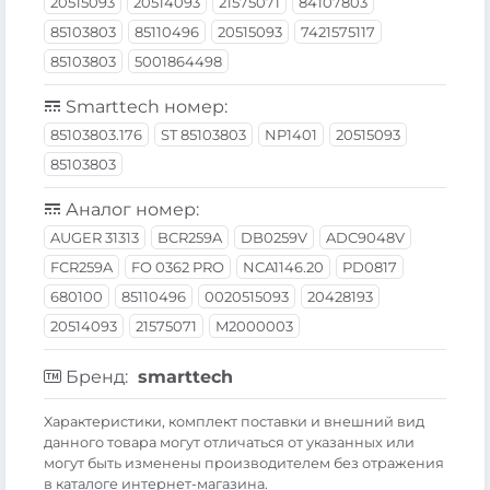
20515093
20514093
21575071
84107803
85103803
85110496
20515093
7421575117
85103803
5001864498
Smarttech номер:
85103803.176
ST 85103803
NP1401
20515093
85103803
Аналог номер:
AUGER 31313
BCR259A
DB0259V
ADC9048V
FCR259A
FO 0362 PRO
NCA1146.20
PD0817
680100
85110496
0020515093
20428193
20514093
21575071
M2000003
Бренд:
smarttech
Xарактеристики, комплект поставки и внешний вид
данного товара могут отличаться от указанных или
могут быть изменены производителем без отражения
в каталоге интернет-магазина.