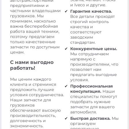
автотранспортными
и Iveco и другие.
предприятиями и
частными владельцами
Гарантия качества.
грузовиков. Мы
Все детали проходят
понимаем, насколько
строгий контроль
важна бесперебойная
качества и
работа вашей техники,
соответствуют
поэтому предлагаем
заводским
только качественные
стандартам.
запчасти по доступным
Конкурентные цены.
ценам.
Мы сотрудничаем
напрямую с
С нами выгодно
производителями, что
работать!
позволяет нам
предлагать выгодные
Мы ценим каждого
условия.
клиента и стремимся
Профессиональная
предложить лучшие
консультация.
Наши
условия сотрудничества.
специалисты помогут
Наши запчасти для
подобрать нужные
грузовиков
запчасти для вашего
обеспечивают высокую
автомобиля.
производительность,
Быстрая доставка.
Мы
долговечность и
организуем
экономичность.
оперативную