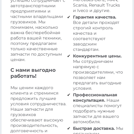
успешно сотрудничает с
Scania, Renault Trucks
автотранспортными
и Iveco и другие.
предприятиями и
частными владельцами
Гарантия качества.
грузовиков. Мы
Все детали проходят
понимаем, насколько
строгий контроль
важна бесперебойная
качества и
работа вашей техники,
соответствуют
поэтому предлагаем
заводским
только качественные
стандартам.
запчасти по доступным
Конкурентные цены.
ценам.
Мы сотрудничаем
напрямую с
С нами выгодно
производителями, что
работать!
позволяет нам
предлагать выгодные
Мы ценим каждого
условия.
клиента и стремимся
Профессиональная
предложить лучшие
консультация.
Наши
условия сотрудничества.
специалисты помогут
Наши запчасти для
подобрать нужные
грузовиков
запчасти для вашего
обеспечивают высокую
автомобиля.
производительность,
Быстрая доставка.
Мы
долговечность и
организуем