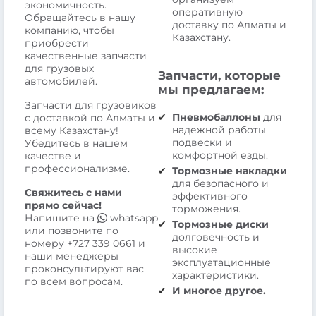
экономичность.
оперативную
Обращайтесь в нашу
доставку по Алматы и
компанию, чтобы
Казахстану.
приобрести
качественные запчасти
для грузовых
Запчасти, которые
автомобилей.
мы предлагаем:
Запчасти для грузовиков
Пневмобаллоны
для
с доставкой по Алматы и
надежной работы
всему Казахстану!
подвески и
Убедитесь в нашем
комфортной езды.
качестве и
профессионализме.
Тормозные накладки
для безопасного и
Свяжитесь с нами
эффективного
прямо сейчас!
торможения.
Напишите на
whatsapp
Тормозные диски
или позвоните по
долговечность и
номеру
+727 339 0661
и
высокие
наши менеджеры
эксплуатационные
проконсультируют вас
характеристики.
по всем вопросам.
И многое другое.