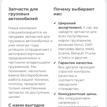
Запчасти для
Почему выбирают
грузовых
нас:
автомобилей
Широкий
ассортимент.
У нас вы
Наша компания
найдете запчасти для
специализируется на
всех популярных
продаже запчастей для
марок грузовиков,
грузовых автомобилей и
включая Volvo, DAF,
уже многие годы
Mercedes-Benz, MAN,
успешно сотрудничает с
Scania, Renault Trucks
автотранспортными
и Iveco и другие.
предприятиями и
частными владельцами
Гарантия качества.
грузовиков. Мы
Все детали проходят
понимаем, насколько
строгий контроль
важна бесперебойная
качества и
работа вашей техники,
соответствуют
поэтому предлагаем
заводским
только качественные
стандартам.
запчасти по доступным
Конкурентные цены.
ценам.
Мы сотрудничаем
напрямую с
С нами выгодно
производителями, что