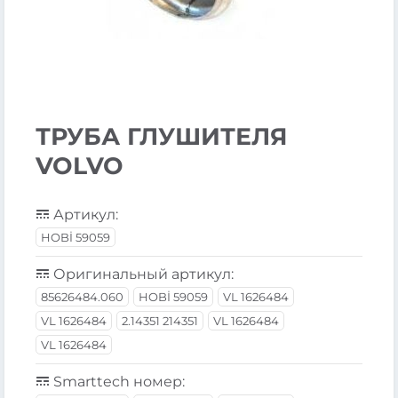
ТРУБА ГЛУШИТЕЛЯ
VOLVO
Артикул:
HOBİ 59059
Оригинальный артикул:
85626484.060
HOBİ 59059
VL 1626484
VL 1626484
2.14351 214351
VL 1626484
VL 1626484
Smarttech номер: