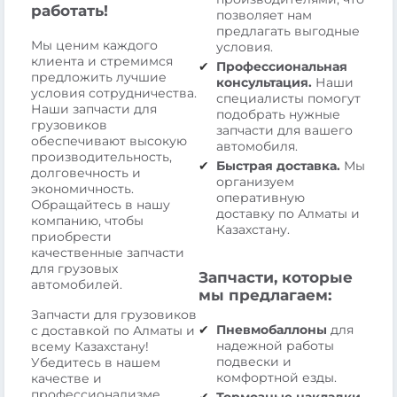
работать!
позволяет нам
предлагать выгодные
Мы ценим каждого
условия.
клиента и стремимся
Профессиональная
предложить лучшие
консультация.
Наши
условия сотрудничества.
специалисты помогут
Наши запчасти для
подобрать нужные
грузовиков
запчасти для вашего
обеспечивают высокую
автомобиля.
производительность,
Быстрая доставка.
Мы
долговечность и
организуем
экономичность.
оперативную
Обращайтесь в нашу
доставку по Алматы и
компанию, чтобы
Казахстану.
приобрести
качественные запчасти
для грузовых
Запчасти, которые
автомобилей.
мы предлагаем:
Запчасти для грузовиков
Пневмобаллоны
для
с доставкой по Алматы и
надежной работы
всему Казахстану!
подвески и
Убедитесь в нашем
комфортной езды.
качестве и
профессионализме.