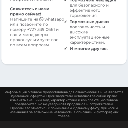
Тормозные накладки
для безопасного и
Свяжитесь с нами
эффективного
прямо сейчас!
торможения.
Напишите на
whatsapp
Тормозные диски
или позвоните по
долговечность и
номеру
+727 339 0661
и
высокие
наши менеджеры
эксплуатационные
проконсультируют вас
характеристики.
по всем вопросам.
И многое другое.
Информация о товаре предоставлена для ознакомления и не является
публичной офертой. Производители оставляют за собой право
изменять внешний вид, характеристики и комплектацию товара,
предварительно не уведомляя продавцов и потребителей.
Просим вас отнестись с пониманием к данному факту, приносим
извинения за возможные неточности в описании и фотографиях
товара.