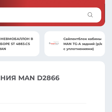
НЕВМОБАЛЛОН В
Сайлентблок кабины
ОРЕ ST 4883.CS
MAN TG-A задний (р/к
AN
с уплотнениями)
НИЯ MAN D2866