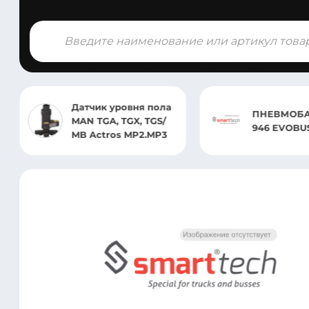
Поиск
товаров
Датчик уровня пола
ПНЕВМОБАЛЛОН ST
MAN TGA, TGX, TGS/
946 EVOBUS
MB Actros MP2.MP3