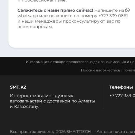
Свяжитесь с нами прямо сейчас!
Напишите на
whatsapp
или позвоните по номеру
+727 339 0661
и наши менеджеры проконсультируют вас по
всем вопросам.
Информация о товаре предоставлена для ознакомления и не 
Просим вас отнестись с пони
SMT.KZ
Телефоны
Интернет-магазин грузовых
+7 727 339 
автозапчастей c доставкой по Алматы
и Казахстану.
Все права защищены, 2026 SMARTTECH — Автозапчасти для 