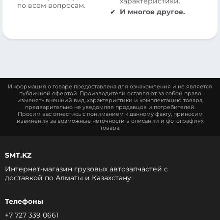
характеристики.
по всем вопросам.
И многое другое.
Информация о товаре предоставлена для ознакомления и не является
публичной офертой. Производители оставляют за собой право
изменять внешний вид, характеристики и комплектацию товара,
предварительно не уведомляя продавцов и потребителей.
Просим вас отнестись с пониманием к данному факту, приносим
извинения за возможные неточности в описании и фотографиях
товара.
SMT.KZ
Интернет-магазин грузовых автозапчастей c
доставкой по Алматы и Казахстану.
Телефоны
+7 727 339 0661