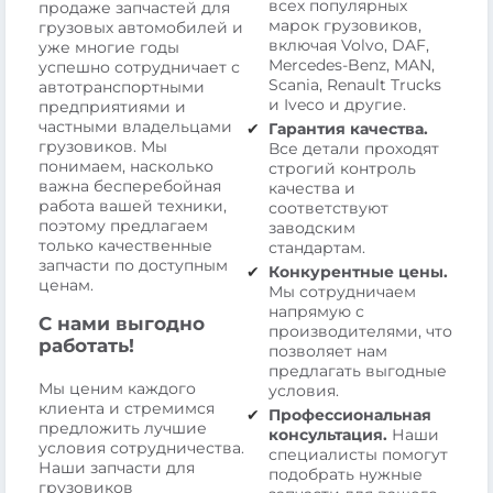
всех популярных
продаже запчастей для
марок грузовиков,
грузовых автомобилей и
включая Volvo, DAF,
уже многие годы
Mercedes-Benz, MAN,
успешно сотрудничает с
Scania, Renault Trucks
автотранспортными
и Iveco и другие.
предприятиями и
частными владельцами
Гарантия качества.
грузовиков. Мы
Все детали проходят
понимаем, насколько
строгий контроль
важна бесперебойная
качества и
работа вашей техники,
соответствуют
поэтому предлагаем
заводским
только качественные
стандартам.
запчасти по доступным
Конкурентные цены.
ценам.
Мы сотрудничаем
напрямую с
С нами выгодно
производителями, что
работать!
позволяет нам
предлагать выгодные
Мы ценим каждого
условия.
клиента и стремимся
Профессиональная
предложить лучшие
консультация.
Наши
условия сотрудничества.
специалисты помогут
Наши запчасти для
подобрать нужные
грузовиков