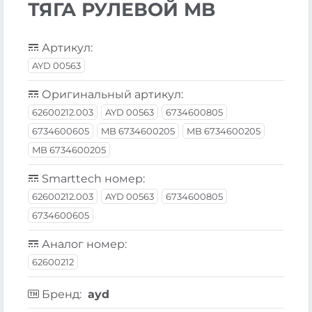
ТЯГА РУЛЕВОЙ MB
Артикул:
AYD 00563
Оригинальный артикул:
62600212.003
AYD 00563
6734600805
6734600605
MB 6734600205
MB 6734600205
MB 6734600205
Smarttech номер:
62600212.003
AYD 00563
6734600805
6734600605
Аналог номер:
62600212
Бренд:
ayd