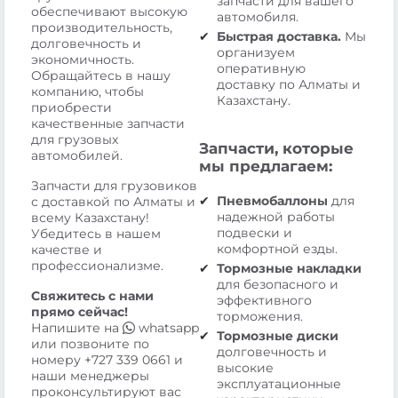
запчасти для вашего
обеспечивают высокую
автомобиля.
производительность,
Быстрая доставка.
Мы
долговечность и
организуем
экономичность.
оперативную
Обращайтесь в нашу
доставку по Алматы и
компанию, чтобы
Казахстану.
приобрести
качественные запчасти
для грузовых
Запчасти, которые
автомобилей.
мы предлагаем:
Запчасти для грузовиков
Пневмобаллоны
для
с доставкой по Алматы и
надежной работы
всему Казахстану!
подвески и
Убедитесь в нашем
комфортной езды.
качестве и
профессионализме.
Тормозные накладки
для безопасного и
Свяжитесь с нами
эффективного
прямо сейчас!
торможения.
Напишите на
whatsapp
Тормозные диски
или позвоните по
долговечность и
номеру
+727 339 0661
и
высокие
наши менеджеры
эксплуатационные
проконсультируют вас