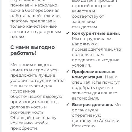
Все детали проходят
понимаем, насколько
строгий контроль
важна бесперебойная
качества и
работа вашей техники,
соответствуют
поэтому предлагаем
заводским
только качественные
стандартам.
запчасти по доступным
Конкурентные цены.
ценам.
Мы сотрудничаем
напрямую с
С нами выгодно
производителями, что
работать!
позволяет нам
предлагать выгодные
Мы ценим каждого
условия.
клиента и стремимся
Профессиональная
предложить лучшие
консультация.
Наши
условия сотрудничества.
специалисты помогут
Наши запчасти для
подобрать нужные
грузовиков
запчасти для вашего
обеспечивают высокую
автомобиля.
производительность,
Быстрая доставка.
Мы
долговечность и
организуем
экономичность.
оперативную
Обращайтесь в нашу
доставку по Алматы и
компанию, чтобы
Казахстану.
приобрести