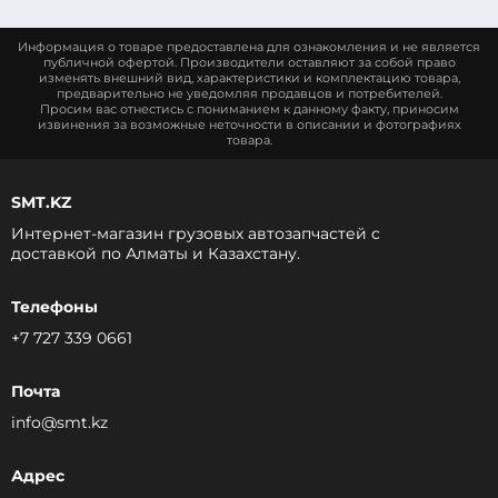
Информация о товаре предоставлена для ознакомления и не является
публичной офертой. Производители оставляют за собой право
изменять внешний вид, характеристики и комплектацию товара,
предварительно не уведомляя продавцов и потребителей.
Просим вас отнестись с пониманием к данному факту, приносим
извинения за возможные неточности в описании и фотографиях
товара.
SMT.KZ
Интернет-магазин грузовых автозапчастей c
доставкой по Алматы и Казахстану.
Телефоны
+7 727 339 0661
Почта
info@smt.kz
Адрес