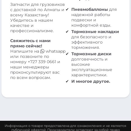
Запчасти для грузовиков
Пневмобаллоны
для
с доставкой по Алматы и
надежной работы
всему Казахстану!
подвески и
Убедитесь в нашем
комфортной езды.
качестве и
профессионализме.
Тормозные накладки
для безопасного и
Свяжитесь с нами
эффективного
прямо сейчас!
торможения.
Напишите на
whatsapp
Тормозные диски
или позвоните по
долговечность и
номеру
+727 339 0661
и
высокие
наши менеджеры
эксплуатационные
проконсультируют вас
характеристики.
по всем вопросам.
И многое другое.
Информация о товаре предоставлена для ознакомления и не является
публичной офертой. Производители оставляют за собой право