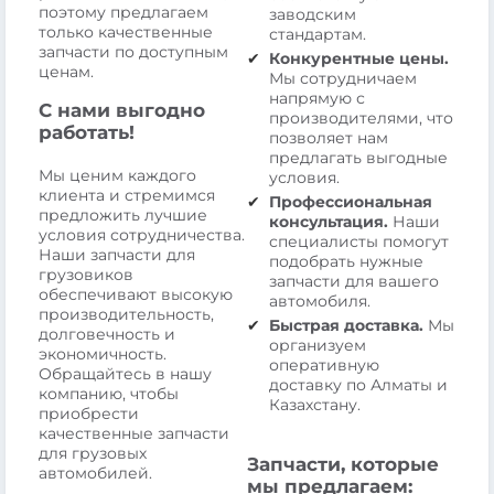
поэтому предлагаем
заводским
только качественные
стандартам.
запчасти по доступным
Конкурентные цены.
ценам.
Мы сотрудничаем
напрямую с
С нами выгодно
производителями, что
работать!
позволяет нам
предлагать выгодные
Мы ценим каждого
условия.
клиента и стремимся
Профессиональная
предложить лучшие
консультация.
Наши
условия сотрудничества.
специалисты помогут
Наши запчасти для
подобрать нужные
грузовиков
запчасти для вашего
обеспечивают высокую
автомобиля.
производительность,
Быстрая доставка.
Мы
долговечность и
организуем
экономичность.
оперативную
Обращайтесь в нашу
доставку по Алматы и
компанию, чтобы
Казахстану.
приобрести
качественные запчасти
для грузовых
Запчасти, которые
автомобилей.
мы предлагаем: