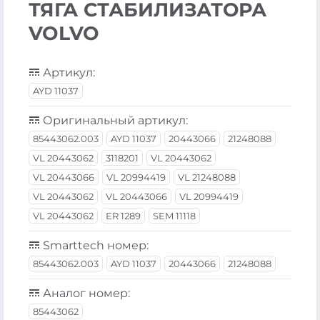
ТЯГА СТАБИЛИЗАТОРА
VOLVO
Артикул:
AYD 11037
Оригинальный артикул:
85443062.003
AYD 11037
20443066
21248088
VL 20443062
3118201
VL 20443062
VL 20443066
VL 20994419
VL 21248088
VL 20443062
VL 20443066
VL 20994419
VL 20443062
ER 1289
SEM 11118
Smarttech номер:
85443062.003
AYD 11037
20443066
21248088
Аналог номер:
85443062