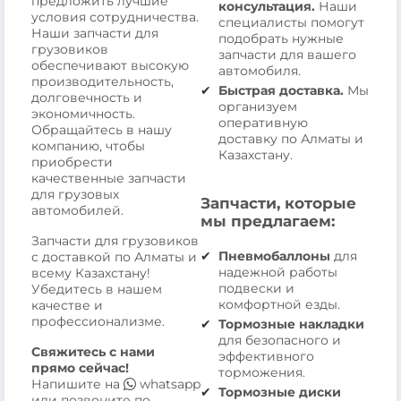
предложить лучшие
консультация.
Наши
условия сотрудничества.
специалисты помогут
Наши запчасти для
подобрать нужные
грузовиков
запчасти для вашего
обеспечивают высокую
автомобиля.
производительность,
Быстрая доставка.
Мы
долговечность и
организуем
экономичность.
оперативную
Обращайтесь в нашу
доставку по Алматы и
компанию, чтобы
Казахстану.
приобрести
качественные запчасти
для грузовых
Запчасти, которые
автомобилей.
мы предлагаем:
Запчасти для грузовиков
Пневмобаллоны
для
с доставкой по Алматы и
надежной работы
всему Казахстану!
подвески и
Убедитесь в нашем
комфортной езды.
качестве и
профессионализме.
Тормозные накладки
для безопасного и
Свяжитесь с нами
эффективного
прямо сейчас!
торможения.
Напишите на
whatsapp
Тормозные диски
или позвоните по