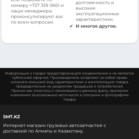
долговечность и
номеру
+727 339 0661
и
высокие
наши менеджеры
эксплуатационные
проконсультируют вас
характеристики.
по всем вопросам.
И многое другое.
Информация о товаре предоставлена для ознакомления и не является
публичной офертой. Производители оставляют за собой право
изменять внешний вид, характеристики и комплектацию товара,
предварительно не уведомляя продавцов и потребителей.
Просим вас отнестись с пониманием к данному факту, приносим
извинения за возможные неточности в описании и фотографиях
товара.
SMT.KZ
Интернет-магазин грузовых автозапчастей c
доставкой по Алматы и Казахстану.