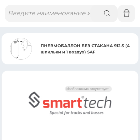
Поиск
товаров
ПНЕВМОАМОР
З СТАКАНА 912.S (4
MERCEDES AXO
здух) SAF
2544