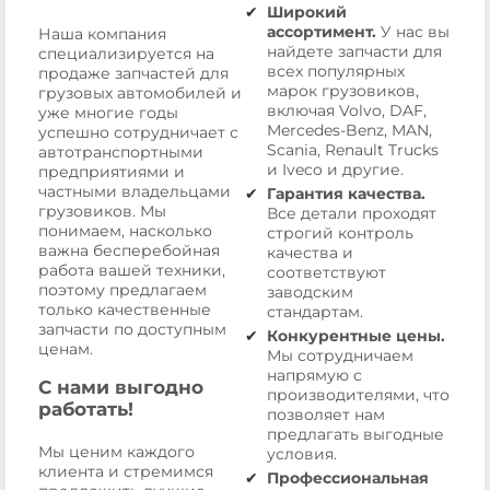
Широкий
ассортимент.
У нас вы
Наша компания
найдете запчасти для
специализируется на
всех популярных
продаже запчастей для
марок грузовиков,
грузовых автомобилей и
включая Volvo, DAF,
уже многие годы
Mercedes-Benz, MAN,
успешно сотрудничает с
Scania, Renault Trucks
автотранспортными
и Iveco и другие.
предприятиями и
частными владельцами
Гарантия качества.
грузовиков. Мы
Все детали проходят
понимаем, насколько
строгий контроль
важна бесперебойная
качества и
работа вашей техники,
соответствуют
поэтому предлагаем
заводским
только качественные
стандартам.
запчасти по доступным
Конкурентные цены.
ценам.
Мы сотрудничаем
напрямую с
С нами выгодно
производителями, что
работать!
позволяет нам
предлагать выгодные
Мы ценим каждого
условия.
клиента и стремимся
Профессиональная