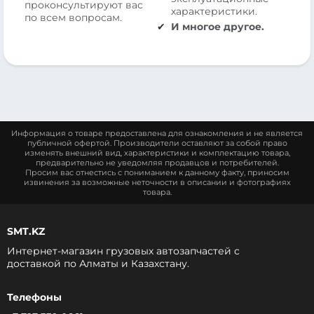
проконсультируют вас
характеристики.
по всем вопросам.
И многое другое.
Информация о товаре предоставлена для ознакомления и не является
публичной офертой. Производители оставляют за собой право
изменять внешний вид, характеристики и комплектацию товара,
предварительно не уведомляя продавцов и потребителей.
Просим вас отнестись с пониманием к данному факту, приносим
извинения за возможные неточности в описании и фотографиях
товара.
SMT.KZ
Интернет-магазин грузовых автозапчастей c
доставкой по Алматы и Казахстану.
Телефоны