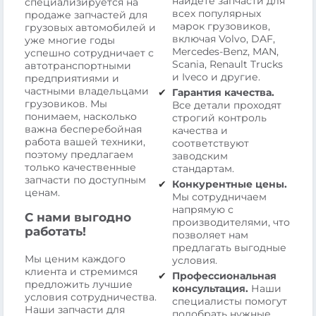
найдете запчасти для
специализируется на
всех популярных
продаже запчастей для
марок грузовиков,
грузовых автомобилей и
включая Volvo, DAF,
уже многие годы
Mercedes-Benz, MAN,
успешно сотрудничает с
Scania, Renault Trucks
автотранспортными
и Iveco и другие.
предприятиями и
частными владельцами
Гарантия качества.
грузовиков. Мы
Все детали проходят
понимаем, насколько
строгий контроль
важна бесперебойная
качества и
работа вашей техники,
соответствуют
поэтому предлагаем
заводским
только качественные
стандартам.
запчасти по доступным
Конкурентные цены.
ценам.
Мы сотрудничаем
напрямую с
С нами выгодно
производителями, что
работать!
позволяет нам
предлагать выгодные
Мы ценим каждого
условия.
клиента и стремимся
Профессиональная
предложить лучшие
консультация.
Наши
условия сотрудничества.
специалисты помогут
Наши запчасти для
подобрать нужные