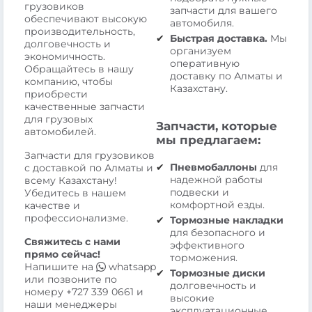
грузовиков
запчасти для вашего
обеспечивают высокую
автомобиля.
производительность,
Быстрая доставка.
Мы
долговечность и
организуем
экономичность.
оперативную
Обращайтесь в нашу
доставку по Алматы и
компанию, чтобы
Казахстану.
приобрести
качественные запчасти
для грузовых
Запчасти, которые
автомобилей.
мы предлагаем:
Запчасти для грузовиков
Пневмобаллоны
для
с доставкой по Алматы и
надежной работы
всему Казахстану!
подвески и
Убедитесь в нашем
комфортной езды.
качестве и
профессионализме.
Тормозные накладки
для безопасного и
Свяжитесь с нами
эффективного
прямо сейчас!
торможения.
Напишите на
whatsapp
Тормозные диски
или позвоните по
долговечность и
номеру
+727 339 0661
и
высокие
наши менеджеры
эксплуатационные