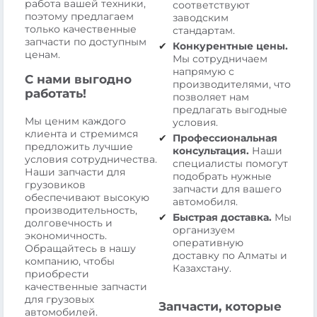
работа вашей техники,
соответствуют
поэтому предлагаем
заводским
только качественные
стандартам.
запчасти по доступным
Конкурентные цены.
ценам.
Мы сотрудничаем
напрямую с
С нами выгодно
производителями, что
работать!
позволяет нам
предлагать выгодные
Мы ценим каждого
условия.
клиента и стремимся
Профессиональная
предложить лучшие
консультация.
Наши
условия сотрудничества.
специалисты помогут
Наши запчасти для
подобрать нужные
грузовиков
запчасти для вашего
обеспечивают высокую
автомобиля.
производительность,
Быстрая доставка.
Мы
долговечность и
организуем
экономичность.
оперативную
Обращайтесь в нашу
доставку по Алматы и
компанию, чтобы
Казахстану.
приобрести
качественные запчасти
для грузовых
Запчасти, которые
автомобилей.