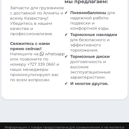
мы предлагаем:
Запчасти для грузовиков
Пневмобаллоны
для
с доставкой по Алматы и
надежной работы
всему Казахстану!
подвески и
Убедитесь в нашем
комфортной езды.
качестве и
профессионализме.
Тормозные накладки
для безопасного и
Свяжитесь с нами
эффективного
прямо сейчас!
торможения.
Напишите на
whatsapp
Тормозные диски
или позвоните по
долговечность и
номеру
+727 339 0661
и
высокие
наши менеджеры
эксплуатационные
проконсультируют вас
характеристики.
по всем вопросам.
И многое другое.
Информация о товаре предоставлена для ознакомления и не является