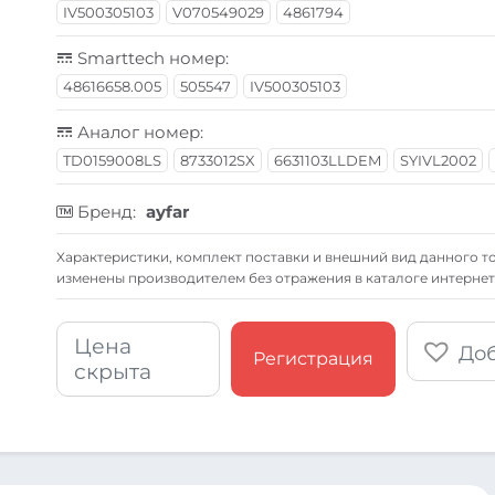
IV500305103
V070549029
4861794
Smarttech номер:
48616658.005
505547
IV500305103
Аналог номер:
TD0159008LS
8733012SX
6631103LLDEM
SYIVL2002
Бренд:
ayfar
Xарактеристики, комплект поставки и внешний вид данного то
изменены производителем без отражения в каталоге интернет
Цена
Доб
Регистрация
скрыта