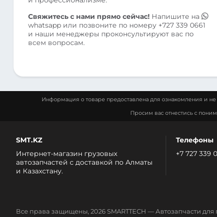
Свяжитесь с нами прямо сейчас!
Напишите на
whatsapp
или позвоните по номеру
+727 339 0661
и наши менеджеры проконсультируют вас по
всем вопросам.
Информация о товаре предоставлена для ознакомления и не 
Просим вас отнестись с пони
SMT.KZ
Телефоны
Интернет-магазин грузовых
+7 727 339 
автозапчастей c доставкой по Алматы
и Казахстану.
Все права защищены, 2026 SMARTTECH — Автозапчасти для 