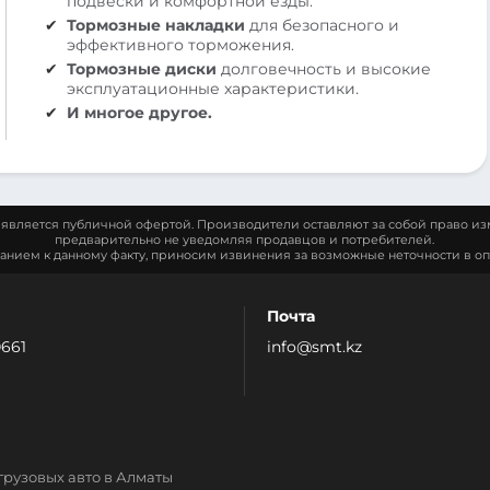
подвески и комфортной езды.
Тормозные накладки
для безопасного и
эффективного торможения.
Тормозные диски
долговечность и высокие
эксплуатационные характеристики.
И многое другое.
является публичной офертой. Производители оставляют за собой право из
предварительно не уведомляя продавцов и потребителей.
манием к данному факту, приносим извинения за возможные неточности в оп
Почта
0661
info@smt.kz
грузовых авто в Алматы