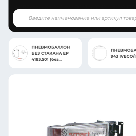
Поиск
товаров
ПНЕВМОБАЛЛОН
Р
ПНЕВМОБА
БЕЗ СТАКАНА EP
943 IVECO/I
4183.S01 (без
отверстия под
датчик) MERCEDES