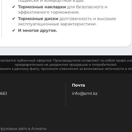
подвески и комфортной езды.
Тормозные накладки
для безопасного и
эффективного торможения.
Тормозные диски
долговечность и высокие
эксплуатационные характеристики.
И многое другое.
является публичной офертой. Производители оставляют за собой право из
предварительно не уведомляя продавцов и потребителей.
манием к данному факту, приносим извинения за возможные неточности в оп
Почта
0661
info@smt.kz
грузовых авто в Алматы