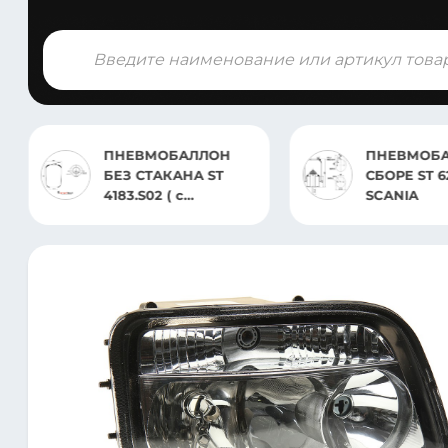
Поиск
товаров
ПНЕВМОБАЛЛОН
ПНЕВМОБ
БЕЗ СТАКАНА ST
СБОРЕ ST 6
4183.S02 ( с
SCANIA
отверстием под
датчик)ACTROS MP2 /
MP3,ATEGO.AXOR 2