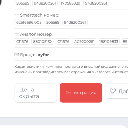
505585
9438200261
170585029
9438200261
Smarttech номер:
62616696.005
505585
9438200261
Аналог номер:
C11576
8801051SX
C11576
AC9200261
198109833
89
Бренд:
ayfar
Xарактеристики, комплект поставки и внешний вид данного то
изменены производителем без отражения в каталоге интернет
Цена
Доб
Регистрация
скрыта