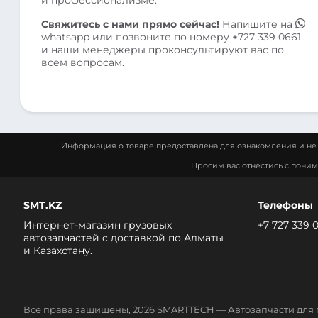
Свяжитесь с нами прямо сейчас!
Напишите на
whatsapp
или позвоните по номеру
+727 339 0661
и наши менеджеры проконсультируют вас по
всем вопросам.
Информация о товаре предоставлена для ознакомления и не 
Просим вас отнестись с пони
SMT.KZ
Телефоны
Интернет-магазин грузовых
+7 727 339 
автозапчастей c доставкой по Алматы
и Казахстану.
Все права защищены, 2026 SMARTTECH — Автозапчасти для 