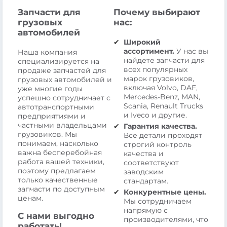
Запчасти для
Почему выбирают
грузовых
нас:
автомобилей
Широкий
ассортимент.
У нас вы
Наша компания
найдете запчасти для
специализируется на
всех популярных
продаже запчастей для
марок грузовиков,
грузовых автомобилей и
включая Volvo, DAF,
уже многие годы
Mercedes-Benz, MAN,
успешно сотрудничает с
Scania, Renault Trucks
автотранспортными
и Iveco и другие.
предприятиями и
частными владельцами
Гарантия качества.
грузовиков. Мы
Все детали проходят
понимаем, насколько
строгий контроль
важна бесперебойная
качества и
работа вашей техники,
соответствуют
поэтому предлагаем
заводским
только качественные
стандартам.
запчасти по доступным
Конкурентные цены.
ценам.
Мы сотрудничаем
напрямую с
С нами выгодно
производителями, что
работать!