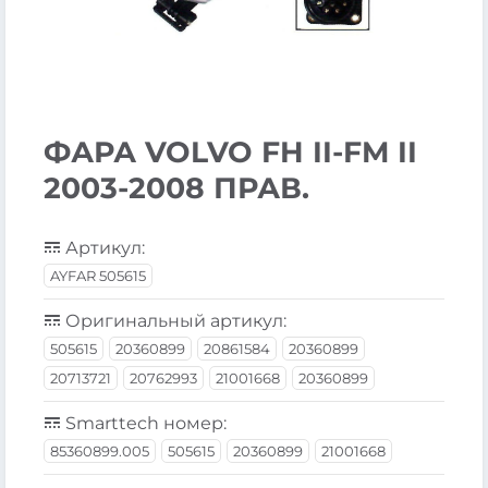
ФАРА VOLVO FH II-FM II
2003-2008 ПРАВ.
Артикул:
AYFAR 505615
Оригинальный артикул:
505615
20360899
20861584
20360899
20713721
20762993
21001668
20360899
Smarttech номер:
85360899.005
505615
20360899
21001668