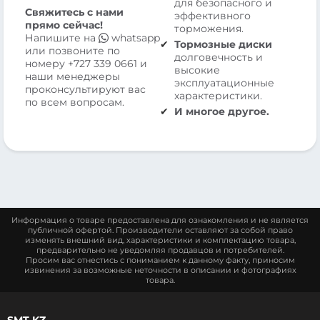
для безопасного и
Свяжитесь с нами
эффективного
прямо сейчас!
торможения.
Напишите на
whatsapp
Тормозные диски
или позвоните по
долговечность и
номеру
+727 339 0661
и
высокие
наши менеджеры
эксплуатационные
проконсультируют вас
характеристики.
по всем вопросам.
И многое другое.
Информация о товаре предоставлена для ознакомления и не является
публичной офертой. Производители оставляют за собой право
изменять внешний вид, характеристики и комплектацию товара,
предварительно не уведомляя продавцов и потребителей.
Просим вас отнестись с пониманием к данному факту, приносим
извинения за возможные неточности в описании и фотографиях
товара.