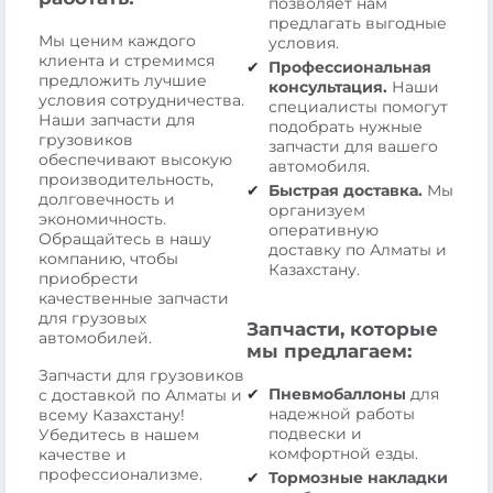
позволяет нам
предлагать выгодные
Мы ценим каждого
условия.
клиента и стремимся
Профессиональная
предложить лучшие
консультация.
Наши
условия сотрудничества.
специалисты помогут
Наши запчасти для
подобрать нужные
грузовиков
запчасти для вашего
обеспечивают высокую
автомобиля.
производительность,
Быстрая доставка.
Мы
долговечность и
организуем
экономичность.
оперативную
Обращайтесь в нашу
доставку по Алматы и
компанию, чтобы
Казахстану.
приобрести
качественные запчасти
для грузовых
Запчасти, которые
автомобилей.
мы предлагаем:
Запчасти для грузовиков
Пневмобаллоны
для
с доставкой по Алматы и
надежной работы
всему Казахстану!
подвески и
Убедитесь в нашем
комфортной езды.
качестве и
профессионализме.
Тормозные накладки